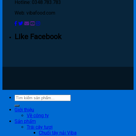
Hotline: 0348.783.783
Web: vibafood.com
Like Facebook
Giới thiệu
Về công ty
Sản phẩm
Trái cây tươi
Chuối tây nải Viba