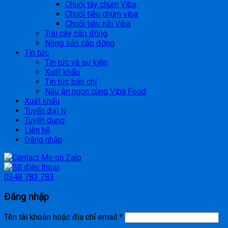
Chuối tây chùm Viba
Chuối tiêu chùm viba
Chuối tiêu nải Viba
Trái cây cấp đông
Nông sản cấp đông
Tin tức
Tin tức và sự kiện
Xuất khẩu
Tin tức báo chí
Nấu ăn ngon cùng Viba Food
Xuất khẩu
Tuyển đại lý
Tuyển dụng
Liên hệ
Đăng nhập
0348 783 783
Đăng nhập
Tên tài khoản hoặc địa chỉ email
*