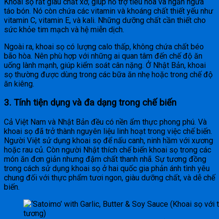
Khoai sọ rất giàu chất xơ, giúp hỗ trợ tiêu hóa và ngăn ngừa
táo bón. Nó còn chứa các vitamin và khoáng chất thiết yếu như
vitamin C, vitamin E, và kali. Những dưỡng chất cần thiết cho
sức khỏe tim mạch và hệ miễn dịch.
Ngoài ra, khoai sọ có lượng calo thấp, không chứa chất béo
bão hòa. Nên phù hợp với những ai quan tâm đến chế độ ăn
uống lành mạnh, giúp kiểm soát cân nặng. Ở Nhật Bản, khoai
sọ thường được dùng trong các bữa ăn nhẹ hoặc trong chế độ
ăn kiêng.
3.
Tính tiện dụng và đa dạng trong chế biến
Cả Việt Nam và Nhật Bản đều có nền ẩm thực phong phú. Và
khoai sọ đã trở thành nguyên liệu linh hoạt trong việc chế biến.
Người Việt sử dụng khoai sọ để nấu canh, ninh hầm với xương
hoặc rau củ. Còn người Nhật thích chế biến khoai sọ trong các
món ăn đơn giản nhưng đậm chất thanh nhã. Sự tương đồng
trong cách sử dụng khoai sọ ở hai quốc gia phản ánh tình yêu
chung đối với thực phẩm tươi ngon, giàu dưỡng chất, và dễ chế
biến.