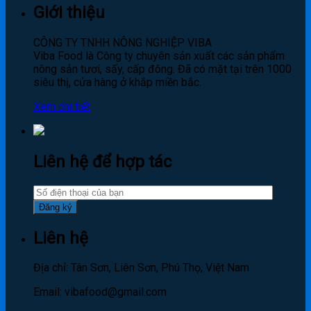
Giới thiệu
CÔNG TY TNHH NÔNG NGHIỆP VIBA
Viba Food là Công ty chuyên sản xuất các sản phẩm
nông sản tươi, sấy, cấp đông. Đã có mặt tại trên 1000
siêu thị, cửa hàng ở khắp miền bắc.
Xem chi tiết
Liên hệ để hợp tác
Liên hệ
Địa chỉ: Tân Sơn, Liên Sơn, Phú Thọ, Việt Nam
Email: vibafood@gmail.com