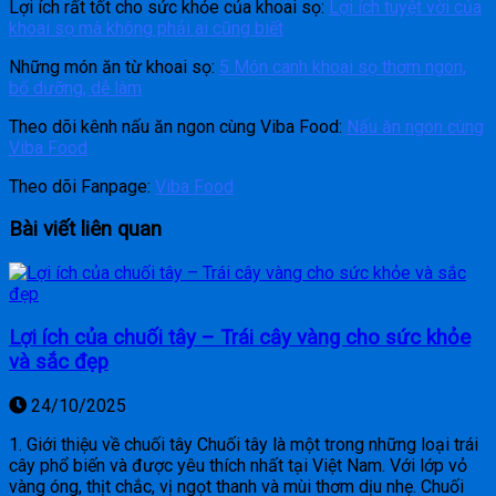
Lợi ích rất tốt cho sức khỏe của khoai sọ:
Lợi ích tuyệt vời của
khoai sọ mà không phải ai cũng biết
Những món ăn từ khoai sọ:
5 Món canh khoai sọ thơm ngon,
bổ dưỡng, dễ làm
Theo dõi kênh nấu ăn ngon cùng Viba Food:
Nấu ăn ngon cùng
Viba Food
Theo dõi Fanpage:
Viba Food
Bài viết liên quan
Lợi ích của chuối tây – Trái cây vàng cho sức khỏe
và sắc đẹp
24/10/2025
1. Giới thiệu về chuối tây Chuối tây là một trong những loại trái
cây phổ biến và được yêu thích nhất tại Việt Nam. Với lớp vỏ
vàng óng, thịt chắc, vị ngọt thanh và mùi thơm dịu nhẹ. Chuối