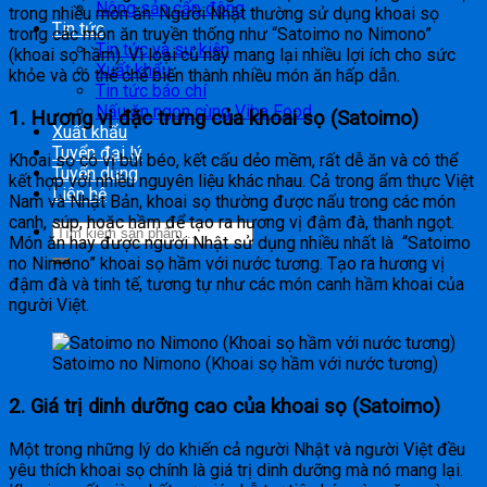
Nông sản cấp đông
trong nhiều món ăn. Người Nhật thường sử dụng khoai sọ
Tin tức
trong các món ăn truyền thống như “Satoimo no Nimono”
Tin tức và sự kiện
(khoai sọ hầm). Vì loại củ này mang lại nhiều lợi ích cho sức
Xuất khẩu
khỏe và có thể chế biến thành nhiều món ăn hấp dẫn.
Tin tức báo chí
Nấu ăn ngon cùng Viba Food
1.
Hương vị đặc trưng của khoai sọ (Satoimo)
Xuất khẩu
Tuyển đại lý
Khoai sọ có vị bùi béo, kết cấu dẻo mềm, rất dễ ăn và có thể
Tuyển dụng
kết hợp với nhiều nguyên liệu khác nhau. Cả trong ẩm thực Việt
Liên hệ
Nam và Nhật Bản, khoai sọ thường được nấu trong các món
canh, súp, hoặc hầm để tạo ra hương vị đậm đà, thanh ngọt.
Món ăn hay được người Nhật sử dụng nhiều nhất là “Satoimo
no Nimono” khoai sọ hầm với nước tương. Tạo ra hương vị
đậm đà và tinh tế, tương tự như các món canh hầm khoai của
người Việt.
Satoimo no Nimono (Khoai sọ hầm với nước tương)
2.
Giá trị dinh dưỡng cao của khoai sọ (Satoimo)
Một trong những lý do khiến cả người Nhật và người Việt đều
yêu thích khoai sọ chính là giá trị dinh dưỡng mà nó mang lại.