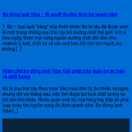
Bơ đông lạnh Viba – Bí quyết thưởng thức bơ quanh năm
1. Bơ – loại quả “vàng” của thiên nhiên Bơ từ lâu đã được xem
là một trong những loại trái cây bổ dưỡng nhất thế giới. Với vị
béo ngậy, thơm mịn cùng nguồn dưỡng chất dồi dào như
vitamin E, kali, chất xơ và các axit béo tốt cho tim mạch, bơ
không […]
Khám phá bơ đông lạnh Viba: Giải pháp bảo quản bơ an toàn
và chất lượng
Bơ là loại trái cây theo mùa. Vào mùa chín rộ, bơ nhiều và ngon,
nhưng chỉ vài tháng sau, việc tìm được bơ tươi chất lượng lại
trở nên khó khăn. Nhiều quán sinh tố, cửa hàng hay bếp ăn phải
loay hoay tìm nguồn cung ổn định quanh năm. Bơ đông lạnh
Viba […]