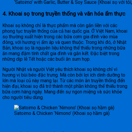
‘Satoimo’ with Garlic, Butter & Soy Sauce (Khoai sọ với tỏ
4.
Khoai sọ trong truyền thống và văn hóa ẩm thực
Khoai sọ không chỉ là thực phẩm mà còn gắn liền với các
phong tục truyền thống của cả hai quốc gia. Ở Việt Nam, khoai
sọ thường xuất hiện trong các bữa cơm gia đình vào mùa
đông, với hương vị ấm áp và quen thuộc. Trong khi đó, ở Nhật
Bản, khoai sọ là nguyên liệu không thể thiếu trong những bữa
ăn mang đậm tính chất gia đình và gắn kết. Đặc biệt trong
những dịp lễ Tết hoặc các buổi ăn sum họp.
Người Nhật và người Việt yêu thích khoai sọ không chỉ vì
hương vị bùi béo đặc trưng. Mà còn bởi lợi ích dinh dưỡng to
lớn mà loại củ này mang lại. Từ các món ăn truyền thống đến
hiện đại, khoai sọ đã trở thành một phần không thể thiếu trong
bữa cơm hàng ngày. Mang đến sự ngon miệng và sức khỏe
cho người tiêu dùng.
Satoimo & Chicken ‘Nimono’ (Khoai sọ hầm gà)