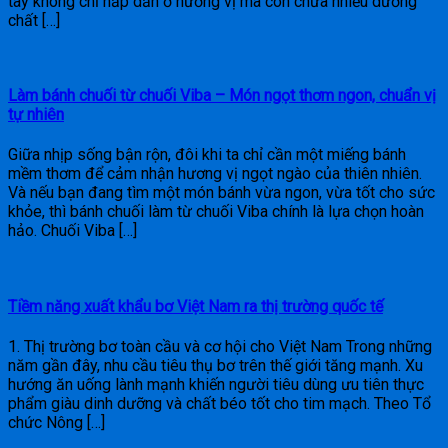
tây không chỉ hấp dẫn ở hương vị mà còn chứa nhiều dưỡng
chất […]
Làm bánh chuối từ chuối Viba – Món ngọt thơm ngon, chuẩn vị
tự nhiên
Giữa nhịp sống bận rộn, đôi khi ta chỉ cần một miếng bánh
mềm thơm để cảm nhận hương vị ngọt ngào của thiên nhiên.
Và nếu bạn đang tìm một món bánh vừa ngon, vừa tốt cho sức
khỏe, thì bánh chuối làm từ chuối Viba chính là lựa chọn hoàn
hảo. Chuối Viba […]
Tiềm năng xuất khẩu bơ Việt Nam ra thị trường quốc tế
1. Thị trường bơ toàn cầu và cơ hội cho Việt Nam Trong những
năm gần đây, nhu cầu tiêu thụ bơ trên thế giới tăng mạnh. Xu
hướng ăn uống lành mạnh khiến người tiêu dùng ưu tiên thực
phẩm giàu dinh dưỡng và chất béo tốt cho tim mạch. Theo Tổ
chức Nông […]