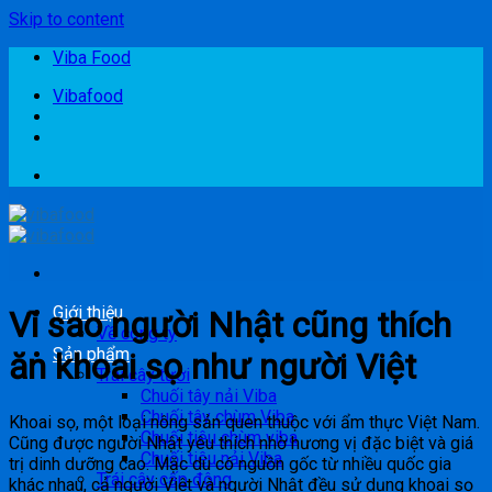
Skip to content
Viba Food
Vibafood
Giới thiệu
Vì sao người Nhật cũng thích
Về công ty
Sản phẩm
ăn khoai sọ như người Việt
Trái cây tươi
Chuối tây nải Viba
Chuối tây chùm Viba
Khoai sọ, một loại nông sản quen thuộc với ẩm thực Việt Nam.
Chuối tiêu chùm viba
Cũng được người Nhật yêu thích nhờ hương vị đặc biệt và giá
Chuối tiêu nải Viba
trị dinh dưỡng cao. Mặc dù có nguồn gốc từ nhiều quốc gia
Trái cây cấp đông
khác nhau, cả người Việt và người Nhật đều sử dụng khoai sọ