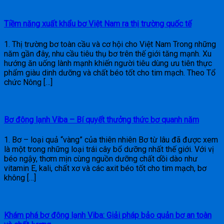
Tiềm năng xuất khẩu bơ Việt Nam ra thị trường quốc tế
1. Thị trường bơ toàn cầu và cơ hội cho Việt Nam Trong những
năm gần đây, nhu cầu tiêu thụ bơ trên thế giới tăng mạnh. Xu
hướng ăn uống lành mạnh khiến người tiêu dùng ưu tiên thực
phẩm giàu dinh dưỡng và chất béo tốt cho tim mạch. Theo Tổ
chức Nông […]
Bơ đông lạnh Viba – Bí quyết thưởng thức bơ quanh năm
1. Bơ – loại quả “vàng” của thiên nhiên Bơ từ lâu đã được xem
là một trong những loại trái cây bổ dưỡng nhất thế giới. Với vị
béo ngậy, thơm mịn cùng nguồn dưỡng chất dồi dào như
vitamin E, kali, chất xơ và các axit béo tốt cho tim mạch, bơ
không […]
Khám phá bơ đông lạnh Viba: Giải pháp bảo quản bơ an toàn