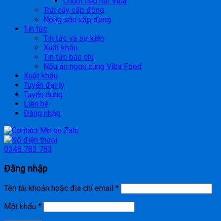
Chuối tiêu nải Viba
Trái cây cấp đông
Nông sản cấp đông
Tin tức
Tin tức và sự kiện
Xuất khẩu
Tin tức báo chí
Nấu ăn ngon cùng Viba Food
Xuất khẩu
Tuyển đại lý
Tuyển dụng
Liên hệ
Đăng nhập
0348 783 783
Đăng nhập
Tên tài khoản hoặc địa chỉ email
*
Mật khẩu
*