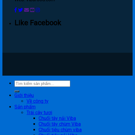
Like Facebook
Giới thiệu
Về công ty
Sản phẩm
Trái cây tươi
Chuối tây nải Viba
Chuối tây chùm Viba
Chuối tiêu chùm viba