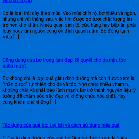
và chất lượng
Bơ là loại trái cây theo mùa. Vào mùa chín rộ, bơ nhiều và ngon,
nhưng chỉ vài tháng sau, việc tìm được bơ tươi chất lượng lại
trở nên khó khăn. Nhiều quán sinh tố, cửa hàng hay bếp ăn phải
loay hoay tìm nguồn cung ổn định quanh năm. Bơ đông lạnh
Viba […]
Công dụng của bơ trong làm đẹp: Bí quyết cho da mịn, tóc
suôn mượt
Bơ không chỉ là loại quả giàu dinh dưỡng mà còn được xem là
“thần dược” tự nhiên cho da và tóc. Nhờ chứa nhiều vitamin,
khoáng chất và chất béo lành mạnh, bơ trở thành nguyên liệu lý
tưởng để chăm sóc sắc đẹp và không chứa hóa chất. Hãy
cùng khám phá những […]
Tác dụng của quả bơ: Lợi ích và cách sử dụng hiệu quả
1. Giá trị dinh dưỡng của quả bơ Quả bơ được xem là “siêu