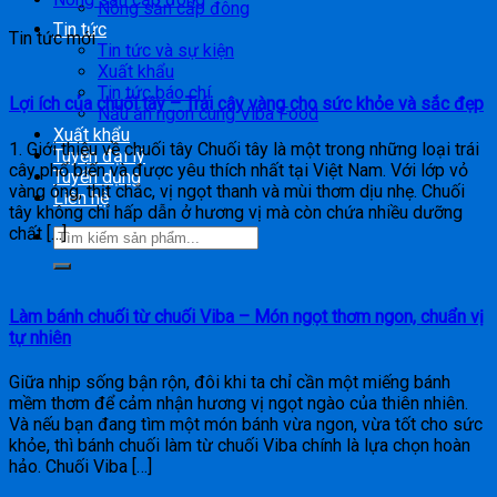
Nông sản cấp đông
Tin tức
Tin tức mới
Tin tức và sự kiện
Xuất khẩu
Tin tức báo chí
Lợi ích của chuối tây – Trái cây vàng cho sức khỏe và sắc đẹp
Nấu ăn ngon cùng Viba Food
Xuất khẩu
1. Giới thiệu về chuối tây Chuối tây là một trong những loại trái
Tuyển đại lý
cây phổ biến và được yêu thích nhất tại Việt Nam. Với lớp vỏ
Tuyển dụng
vàng óng, thịt chắc, vị ngọt thanh và mùi thơm dịu nhẹ. Chuối
Liên hệ
tây không chỉ hấp dẫn ở hương vị mà còn chứa nhiều dưỡng
chất […]
Làm bánh chuối từ chuối Viba – Món ngọt thơm ngon, chuẩn vị
tự nhiên
Giữa nhịp sống bận rộn, đôi khi ta chỉ cần một miếng bánh
mềm thơm để cảm nhận hương vị ngọt ngào của thiên nhiên.
Và nếu bạn đang tìm một món bánh vừa ngon, vừa tốt cho sức
khỏe, thì bánh chuối làm từ chuối Viba chính là lựa chọn hoàn
hảo. Chuối Viba […]