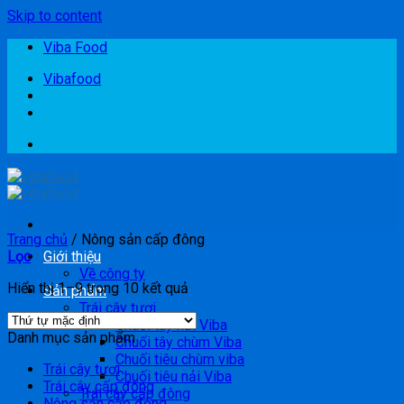
Skip to content
Viba Food
Vibafood
Trang chủ
/
Nông sản cấp đông
Lọc
Giới thiệu
Về công ty
Hiển thị 1–9 trong 10 kết quả
Sản phẩm
Trái cây tươi
Chuối tây nải Viba
Danh mục sản phẩm
Chuối tây chùm Viba
Chuối tiêu chùm viba
Trái cây tươi
Chuối tiêu nải Viba
Trái cây cấp đông
Trái cây cấp đông
Nông sản cấp đông