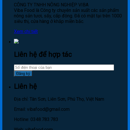
CÔNG TY TNHH NÔNG NGHIỆP VIBA
Viba Food là Công ty chuyên sản xuất các sản phẩm
nông sản tươi, sấy, cấp đông. Đã có mặt tại trên 1000
siêu thị, cửa hàng ở khắp miền bắc.
Xem chi tiết
Liên hệ để hợp tác
Liên hệ
Địa chỉ: Tân Sơn, Liên Sơn, Phú Thọ, Việt Nam
Email: vibafood@gmail.com
Hotline: 0348.783.783
Web: vibafood.com