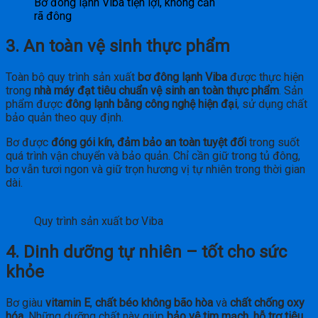
Bơ đông lạnh Viba tiện lợi, không cần
rã đông
3. An toàn vệ sinh thực phẩm
Toàn bộ quy trình sản xuất
bơ đông lạnh Viba
được thực hiện
trong
nhà máy đạt tiêu chuẩn vệ sinh an toàn thực phẩm
. Sản
phẩm được
đông lạnh bằng công nghệ hiện đại
, sử dụng chất
bảo quản theo quy định.
Bơ được
đóng gói kín, đảm bảo an toàn tuyệt đối
trong suốt
quá trình vận chuyển và bảo quản. Chỉ cần giữ trong tủ đông,
bơ vẫn tươi ngon và giữ trọn hương vị tự nhiên trong thời gian
dài.
Quy trình sản xuất bơ Viba
4. Dinh dưỡng tự nhiên – tốt cho sức
khỏe
Bơ giàu
vitamin E
,
chất béo không bão hòa
và
chất chống oxy
hóa
. Những dưỡng chất này giúp
bảo vệ tim mạch
,
hỗ trợ tiêu