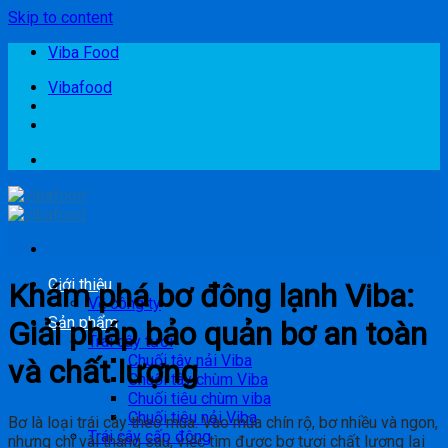
Skip to content
Viba Food
Vibafood
Giới thiệu
Khám phá bơ đông lạnh Viba:
Về công ty
Sản phẩm
Giải pháp bảo quản bơ an toàn
Trái cây tươi
Chuối tây nải Viba
và chất lượng
Chuối tây chùm Viba
Chuối tiêu chùm viba
Chuối tiêu nải Viba
Bơ là loại trái cây theo mùa. Vào mùa chín rộ, bơ nhiều và ngon,
Trái cây cấp đông
nhưng chỉ vài tháng sau, việc tìm được bơ tươi chất lượng lại