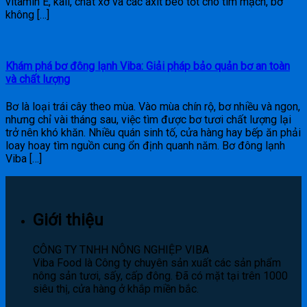
vitamin E, kali, chất xơ và các axit béo tốt cho tim mạch, bơ
không […]
Khám phá bơ đông lạnh Viba: Giải pháp bảo quản bơ an toàn
và chất lượng
Bơ là loại trái cây theo mùa. Vào mùa chín rộ, bơ nhiều và ngon,
nhưng chỉ vài tháng sau, việc tìm được bơ tươi chất lượng lại
trở nên khó khăn. Nhiều quán sinh tố, cửa hàng hay bếp ăn phải
loay hoay tìm nguồn cung ổn định quanh năm. Bơ đông lạnh
Viba […]
Giới thiệu
CÔNG TY TNHH NÔNG NGHIỆP VIBA
Viba Food là Công ty chuyên sản xuất các sản phẩm
nông sản tươi, sấy, cấp đông. Đã có mặt tại trên 1000
siêu thị, cửa hàng ở khắp miền bắc.