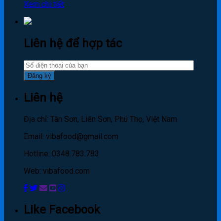
Xem chi tiết
Liên hệ để hợp tác
Liên hệ
Địa chỉ: Tân Sơn, Liên Sơn, Phú Thọ, Việt Nam
Email: vibafood@gmail.com
Hotline: 0348.783.783
Web: vibafood.com
Like Facebook