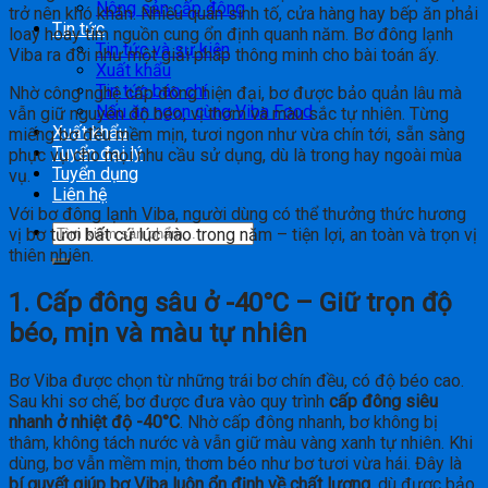
Nông sản cấp đông
trở nên khó khăn. Nhiều quán sinh tố, cửa hàng hay bếp ăn phải
Tin tức
loay hoay tìm nguồn cung ổn định quanh năm. Bơ đông lạnh
Tin tức và sự kiện
Viba ra đời như một giải pháp thông minh cho bài toán ấy.
Xuất khẩu
Tin tức báo chí
Nhờ công nghệ cấp đông hiện đại, bơ được bảo quản lâu mà
Nấu ăn ngon cùng Viba Food
vẫn giữ nguyên độ béo, vị thơm và màu sắc tự nhiên. Từng
Xuất khẩu
miếng bơ đều mềm mịn, tươi ngon như vừa chín tới, sẵn sàng
Tuyển đại lý
phục vụ cho mọi nhu cầu sử dụng, dù là trong hay ngoài mùa
Tuyển dụng
vụ.
Liên hệ
Với bơ đông lạnh Viba, người dùng có thể thưởng thức hương
vị bơ tươi bất cứ lúc nào trong năm – tiện lợi, an toàn và trọn vị
thiên nhiên.
1. Cấp đông sâu ở -40°C – Giữ trọn độ
béo, mịn và màu tự nhiên
Bơ Viba được chọn từ những trái bơ chín đều, có độ béo cao.
Sau khi sơ chế, bơ được đưa vào quy trình
cấp đông siêu
nhanh ở nhiệt độ -40°C
. Nhờ cấp đông nhanh, bơ không bị
thâm, không tách nước và vẫn giữ màu vàng xanh tự nhiên. Khi
dùng, bơ vẫn mềm mịn, thơm béo như bơ tươi vừa hái. Đây là
bí quyết giúp bơ Viba luôn ổn định về chất lượng
, dù được bảo