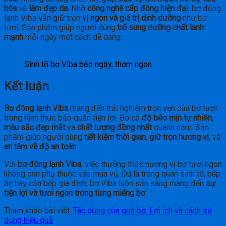
hóa
và
làm đẹp da
. Nhờ
công nghệ cấp đông hiện đại
, bơ đông
lạnh Viba vẫn giữ trọn
vị ngon và giá trị dinh dưỡng
như bơ
tươi. Sản phẩm giúp người dùng
bổ sung dưỡng chất lành
mạnh
mỗi ngày một cách dễ dàng.
Sinh tố bơ Viba béo ngậy, thơm ngon
Kết luận
Bơ đông lạnh Viba
mang đến trải nghiệm trọn vẹn của bơ tươi
trong hình thức bảo quản tiện lợi. Bơ có
độ béo mịn tự nhiên
,
màu sắc đẹp mắt
và
chất lượng đồng nhất
quanh năm. Sản
phẩm giúp người dùng
tiết kiệm thời gian
,
giữ trọn hương vị
, và
an tâm về độ an toàn
.
Với
bơ đông lạnh Viba
, việc thưởng thức hương vị bơ tươi ngon
không còn phụ thuộc vào mùa vụ. Dù là trong quán sinh tố, bếp
ăn hay căn bếp gia đình, bơ Viba luôn sẵn sàng mang đến
sự
tiện lợi và tươi ngon trong từng miếng bơ
.
Tham khảo bài viết:
Tác dụng của quả bơ: Lợi ích và cách sử
dụng hiệu quả