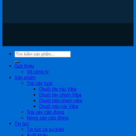
Giới thiệu
Về công ty
Sản phẩm
Trái cây tươi
Chuối tây nải Viba
Chuối tây chùm Viba
Chuối tiêu chùm viba
Chuối tiêu nải Viba
Trái cây cấp đông
Nông sản cấp đông
Tin tức
Tin tức và sự kiện
Xuất khẩu