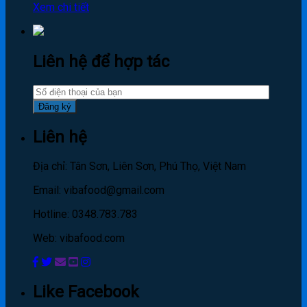
Xem chi tiết
Liên hệ để hợp tác
Liên hệ
Địa chỉ: Tân Sơn, Liên Sơn, Phú Thọ, Việt Nam
Email: vibafood@gmail.com
Hotline: 0348.783.783
Web: vibafood.com
Like Facebook