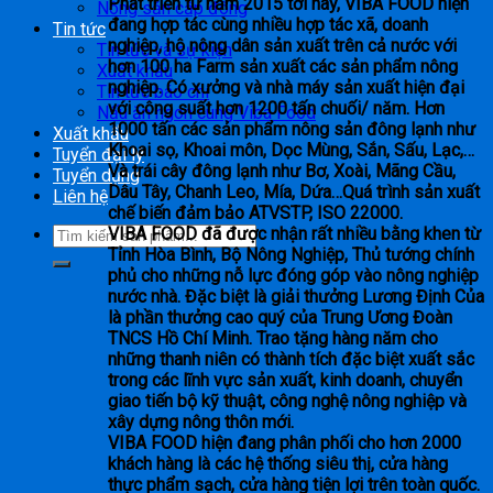
Phát triển từ năm 2015 tới nay, VIBA FOOD hiện
Nông sản cấp đông
đang hợp tác cùng nhiều hợp tác xã, doanh
Tin tức
nghiệp, hộ nông dân sản xuất trên cả nước với
Tin tức và sự kiện
hơn 100 ha Farm sản xuất các sản phẩm nông
Xuất khẩu
nghiệp. Có xưởng và nhà máy sản xuất hiện đại
Tin tức báo chí
với công suất hơn 1200 tấn chuối/ năm. Hơn
Nấu ăn ngon cùng Viba Food
1000 tấn các sản phẩm nông sản đông lạnh như
Xuất khẩu
Khoai sọ, Khoai môn, Dọc Mùng, Sắn, Sấu, Lạc,…
Tuyển đại lý
Và trái cây đông lạnh như Bơ, Xoài, Mãng Cầu,
Tuyển dụng
Dâu Tây, Chanh Leo, Mía, Dứa…
Quá trình sản xuất
Liên hệ
chế biến đảm bảo ATVSTP, ISO 22000.
VIBA FOOD đã được nhận rất nhiều bằng khen từ
Tỉnh Hòa Bình, Bộ Nông Nghiệp, Thủ tướng chính
phủ cho những nỗ lực đóng góp vào nông nghiệp
nước nhà. Đặc biệt là giải thưởng Lương Định Của
là phần thưởng cao quý của Trung Ương Đoàn
TNCS Hồ Chí Minh. Trao tặng hàng năm cho
những thanh niên có thành tích đặc biệt xuất sắc
trong các lĩnh vực sản xuất, kinh doanh, chuyển
giao tiến bộ kỹ thuật, công nghệ nông nghiệp và
xây dựng nông thôn mới.
VIBA FOOD hiện đang phân phối cho hơn 2000
khách hàng là các hệ thống siêu thị, cửa hàng
thực phẩm sạch, cửa hàng tiện lợi trên toàn quốc.