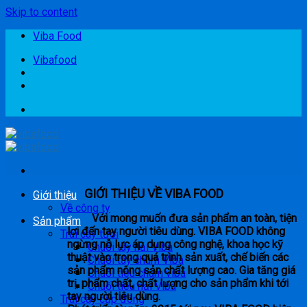
Skip to content
Viba Food
Vibafood
GIỚI THIỆU VỀ VIBA FOOD
Giới thiệu
Về công ty
Với mong muốn đưa sản phẩm an toàn, tiện
Sản phẩm
lợi đến tay người tiêu dùng. VIBA FOOD không
Trái cây tươi
ngừng nỗ lực áp dụng công nghệ, khoa học kỹ
Chuối tây nải Viba
thuật vào trong quá trình sản xuất, chế biến các
Chuối tây chùm Viba
sản phẩm nông sản chất lượng cao. Gia tăng giá
Chuối tiêu chùm viba
trị, phẩm chất, chất lượng cho sản phẩm khi tới
Chuối tiêu nải Viba
tay người tiêu dùng.
Trái cây cấp đông