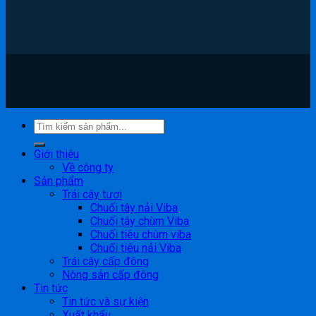
Giới thiệu
Về công ty
Sản phẩm
Trái cây tươi
Chuối tây nải Viba
Chuối tây chùm Viba
Chuối tiêu chùm viba
Chuối tiêu nải Viba
Trái cây cấp đông
Nông sản cấp đông
Tin tức
Tin tức và sự kiện
Xuất khẩu