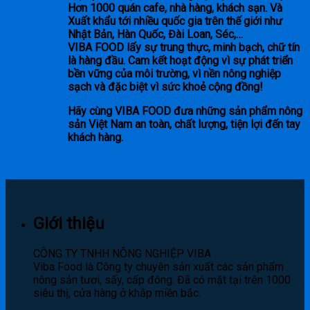
Hơn 1000 quán cafe, nhà hàng, khách sạn. Và
Xuất khẩu tới nhiều quốc gia trên thế giới như
Nhật Bản, Hàn Quốc, Đài Loan, Séc,…
VIBA FOOD lấy sự trung thực, minh bạch, chữ tín
là hàng đầu. Cam kết hoạt động vì sự phát triển
bền vững của môi trường, vì nền nông nghiệp
sạch và đặc biệt vì sức khoẻ cộng đồng!
Hãy cùng VIBA FOOD đưa những sản phẩm nông
sản Việt Nam an toàn, chất lượng, tiện lợi đến tay
khách hàng.
Giới thiệu
CÔNG TY TNHH NÔNG NGHIỆP VIBA
Viba Food là Công ty chuyên sản xuất các sản phẩm
nông sản tươi, sấy, cấp đông. Đã có mặt tại trên 1000
siêu thị, cửa hàng ở khắp miền bắc.