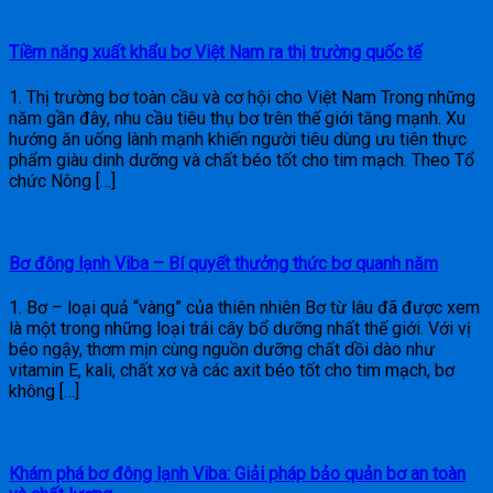
Tiềm năng xuất khẩu bơ Việt Nam ra thị trường quốc tế
1. Thị trường bơ toàn cầu và cơ hội cho Việt Nam Trong những
năm gần đây, nhu cầu tiêu thụ bơ trên thế giới tăng mạnh. Xu
hướng ăn uống lành mạnh khiến người tiêu dùng ưu tiên thực
phẩm giàu dinh dưỡng và chất béo tốt cho tim mạch. Theo Tổ
chức Nông […]
Bơ đông lạnh Viba – Bí quyết thưởng thức bơ quanh năm
1. Bơ – loại quả “vàng” của thiên nhiên Bơ từ lâu đã được xem
là một trong những loại trái cây bổ dưỡng nhất thế giới. Với vị
béo ngậy, thơm mịn cùng nguồn dưỡng chất dồi dào như
vitamin E, kali, chất xơ và các axit béo tốt cho tim mạch, bơ
không […]
Khám phá bơ đông lạnh Viba: Giải pháp bảo quản bơ an toàn