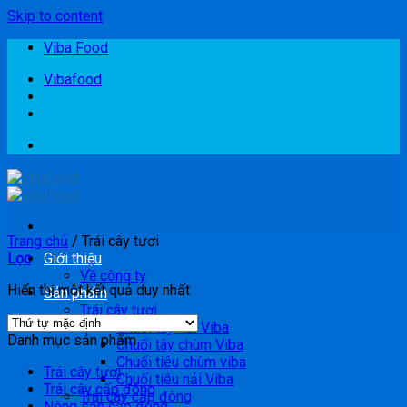
Skip to content
Viba Food
Vibafood
Trang chủ
/
Trái cây tươi
Lọc
Giới thiệu
Về công ty
Hiển thị một kết quả duy nhất
Sản phẩm
Trái cây tươi
Chuối tây nải Viba
Danh mục sản phẩm
Chuối tây chùm Viba
Chuối tiêu chùm viba
Trái cây tươi
Chuối tiêu nải Viba
Trái cây cấp đông
Trái cây cấp đông
Nông sản cấp đông