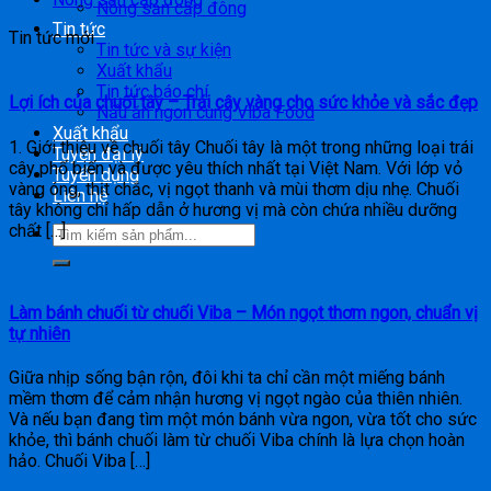
Nông sản cấp đông
Tin tức
Tin tức mới
Tin tức và sự kiện
Xuất khẩu
Tin tức báo chí
Lợi ích của chuối tây – Trái cây vàng cho sức khỏe và sắc đẹp
Nấu ăn ngon cùng Viba Food
Xuất khẩu
1. Giới thiệu về chuối tây Chuối tây là một trong những loại trái
Tuyển đại lý
cây phổ biến và được yêu thích nhất tại Việt Nam. Với lớp vỏ
Tuyển dụng
vàng óng, thịt chắc, vị ngọt thanh và mùi thơm dịu nhẹ. Chuối
Liên hệ
tây không chỉ hấp dẫn ở hương vị mà còn chứa nhiều dưỡng
chất […]
Làm bánh chuối từ chuối Viba – Món ngọt thơm ngon, chuẩn vị
tự nhiên
Giữa nhịp sống bận rộn, đôi khi ta chỉ cần một miếng bánh
mềm thơm để cảm nhận hương vị ngọt ngào của thiên nhiên.
Và nếu bạn đang tìm một món bánh vừa ngon, vừa tốt cho sức
khỏe, thì bánh chuối làm từ chuối Viba chính là lựa chọn hoàn
hảo. Chuối Viba […]