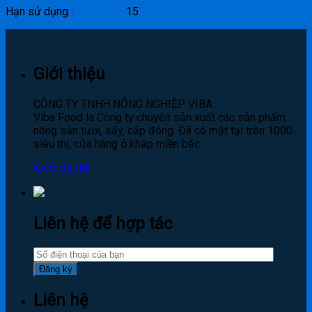
Hạn sử dụng : 15
Giới thiệu
CÔNG TY TNHH NÔNG NGHIỆP VIBA
Viba Food là Công ty chuyên sản xuất các sản phẩm
nông sản tươi, sấy, cấp đông. Đã có mặt tại trên 1000
siêu thị, cửa hàng ở khắp miền bắc.
Xem chi tiết
Liên hệ để hợp tác
Liên hệ