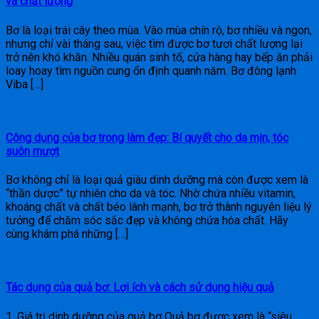
và chất lượng
Bơ là loại trái cây theo mùa. Vào mùa chín rộ, bơ nhiều và ngon,
nhưng chỉ vài tháng sau, việc tìm được bơ tươi chất lượng lại
trở nên khó khăn. Nhiều quán sinh tố, cửa hàng hay bếp ăn phải
loay hoay tìm nguồn cung ổn định quanh năm. Bơ đông lạnh
Viba […]
Công dụng của bơ trong làm đẹp: Bí quyết cho da mịn, tóc
suôn mượt
Bơ không chỉ là loại quả giàu dinh dưỡng mà còn được xem là
“thần dược” tự nhiên cho da và tóc. Nhờ chứa nhiều vitamin,
khoáng chất và chất béo lành mạnh, bơ trở thành nguyên liệu lý
tưởng để chăm sóc sắc đẹp và không chứa hóa chất. Hãy
cùng khám phá những […]
Tác dụng của quả bơ: Lợi ích và cách sử dụng hiệu quả
1. Giá trị dinh dưỡng của quả bơ Quả bơ được xem là “siêu