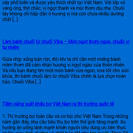
cây phổ biến và được yêu thích nhất tại Việt Nam. Với lớp vỏ
vàng óng, thịt chắc, vị ngọt thanh và mùi thơm dịu nhẹ. Chuối
tây không chỉ hấp dẫn ở hương vị mà còn chứa nhiều dưỡng
chất […]
Làm bánh chuối từ chuối Viba – Món ngọt thơm ngon, chuẩn vị
tự nhiên
Giữa nhịp sống bận rộn, đôi khi ta chỉ cần một miếng bánh
mềm thơm để cảm nhận hương vị ngọt ngào của thiên nhiên.
Và nếu bạn đang tìm một món bánh vừa ngon, vừa tốt cho sức
khỏe, thì bánh chuối làm từ chuối Viba chính là lựa chọn hoàn
hảo. Chuối Viba […]
Tiềm năng xuất khẩu bơ Việt Nam ra thị trường quốc tế
1. Thị trường bơ toàn cầu và cơ hội cho Việt Nam Trong những
năm gần đây, nhu cầu tiêu thụ bơ trên thế giới tăng mạnh. Xu
hướng ăn uống lành mạnh khiến người tiêu dùng ưu tiên thực