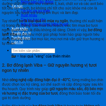
Nông sản cấp đông
dưỡng chất dồi dào như vitamin E, kali, chất xơ và các axit béo
Tin tức
tốt cho tim mạch, bơ không chỉ tốt cho sức khỏe mà còn là
Tin tức và sự kiện
nguyên liệu tuyệt vời trong ẩm thực và làm đẹp.
Xuất khẩu
Tin tức báo chí
Tuy nhiên,
bơ là loại quả có mùa vụ ngắn
, thường chỉ xuất hiện
Nấu ăn ngon cùng Viba Food
rộ trong vài tháng. Sau mùa thu hoạch, việc tìm mua bơ tươi
Xuất khẩu
ngon quanh năm là điều không dễ dàng. Chính vì vậy,
bơ đông
Tuyển đại lý
lạnh Viba
ra đời như một giải pháp hoàn hảo giúp người tiêu
Tuyển dụng
dùng thưởng thức bơ mọi lúc, mọi nơi mà vẫn giữ trọn hương vị
Liên hệ
tự nhiên.
Bơ – loại quả “vàng” của thiên nhiên
2. Bơ đông lạnh Viba – Giữ nguyên hương vị tươi
ngon tự nhiên
Nhờ
công nghệ cấp đông hiện đại ở -40°C
, từng miếng bơ chín
được chọn lọc kỹ càng, sơ chế sạch và cấp đông ngay sau khi
thu hoạch. Quy trình này giúp
giữ nguyên màu sắc, độ béo mịn
và hương vị đặc trưng của bơ tươi
, đồng thời bảo toàn tối đa
giá trị dinh dưỡng.