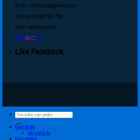
Email: vibafood@gmail.com
Hotline: 0348.783.783
Web: vibafood.com
Like Facebook
Giới thiệu
Về công ty
Sản phẩm