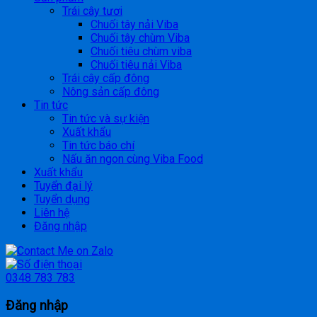
Trái cây tươi
Chuối tây nải Viba
Chuối tây chùm Viba
Chuối tiêu chùm viba
Chuối tiêu nải Viba
Trái cây cấp đông
Nông sản cấp đông
Tin tức
Tin tức và sự kiện
Xuất khẩu
Tin tức báo chí
Nấu ăn ngon cùng Viba Food
Xuất khẩu
Tuyển đại lý
Tuyển dụng
Liên hệ
Đăng nhập
0348 783 783
Đăng nhập