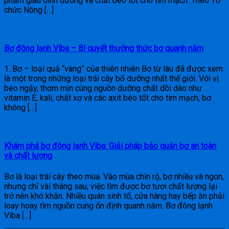
phẩm giàu dinh dưỡng và chất béo tốt cho tim mạch. Theo Tổ
chức Nông […]
Bơ đông lạnh Viba – Bí quyết thưởng thức bơ quanh năm
1. Bơ – loại quả “vàng” của thiên nhiên Bơ từ lâu đã được xem
là một trong những loại trái cây bổ dưỡng nhất thế giới. Với vị
béo ngậy, thơm mịn cùng nguồn dưỡng chất dồi dào như
vitamin E, kali, chất xơ và các axit béo tốt cho tim mạch, bơ
không […]
Khám phá bơ đông lạnh Viba: Giải pháp bảo quản bơ an toàn
và chất lượng
Bơ là loại trái cây theo mùa. Vào mùa chín rộ, bơ nhiều và ngon,
nhưng chỉ vài tháng sau, việc tìm được bơ tươi chất lượng lại
trở nên khó khăn. Nhiều quán sinh tố, cửa hàng hay bếp ăn phải
loay hoay tìm nguồn cung ổn định quanh năm. Bơ đông lạnh
Viba […]