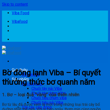
Skip to content
Viba Food
Vibafood
Giới thiệu
Bơ đông lạnh Viba – Bí quyết
Về công ty
Sản phẩm
thưởng thức bơ quanh năm
Trái cây tươi
Chuối tây nải Viba
Chuối tây chùm Viba
1. Bơ – loại quả “vàng” của thiên nhiên
Chuối tiêu chùm viba
Chuối tiêu nải Viba
Bơ từ lâu đã được xem là một trong những loại trái cây bổ
Trái cây cấp đông
dưỡng nhất thế giới. Với vị béo ngậy, thơm mịn cùng nguồn