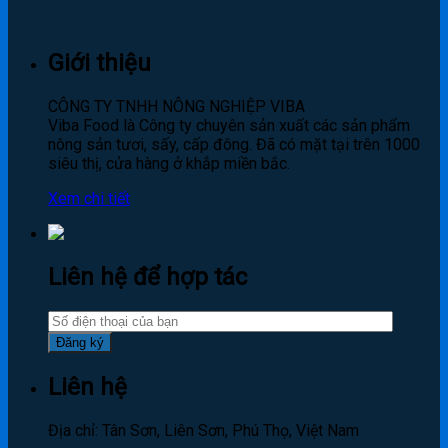
Giới thiệu
CÔNG TY TNHH NÔNG NGHIỆP VIBA
Viba Food là Công ty chuyên sản xuất các sản phẩm
nông sản tươi, sấy, cấp đông. Đã có mặt tại trên 1000
siêu thị, cửa hàng ở khắp miền bắc.
Xem chi tiết
Liên hệ để hợp tác
Liên hệ
Địa chỉ: Tân Sơn, Liên Sơn, Phú Thọ, Việt Nam