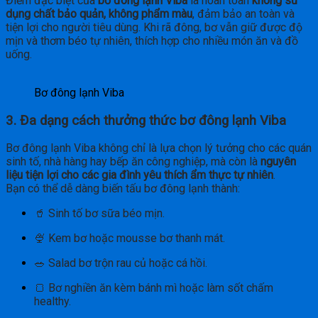
Điểm đặc biệt của
bơ đông lạnh Viba
là hoàn toàn
không sử
dụng chất bảo quản, không phẩm màu
, đảm bảo an toàn và
tiện lợi cho người tiêu dùng. Khi rã đông, bơ vẫn giữ được độ
mịn và thơm béo tự nhiên, thích hợp cho nhiều món ăn và đồ
uống.
Bơ đông lạnh Viba
3. Đa dạng cách thưởng thức bơ đông lạnh Viba
Bơ đông lạnh Viba không chỉ là lựa chọn lý tưởng cho các quán
sinh tố, nhà hàng hay bếp ăn công nghiệp, mà còn là
nguyên
liệu tiện lợi cho các gia đình yêu thích ẩm thực tự nhiên
.
Bạn có thể dễ dàng biến tấu bơ đông lạnh thành:
🥤 Sinh tố bơ sữa béo mịn.
🍨 Kem bơ hoặc mousse bơ thanh mát.
🥗 Salad bơ trộn rau củ hoặc cá hồi.
🍞 Bơ nghiền ăn kèm bánh mì hoặc làm sốt chấm
healthy.