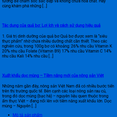
tưởng để chăm sóc sắc đẹp và không chứa hóa chất. Hãy
cùng khám phá những […]
Tác dụng của quả bơ: Lợi ích và cách sử dụng hiệu quả
1. Giá trị dinh dưỡng của quả bơ Quả bơ được xem là “siêu
thực phẩm” nhờ chứa nhiều dưỡng chất cần thiết. Theo các
nghiên cứu, trong 100g bơ có khoảng: 26% nhu cầu Vitamin K
20% nhu cầu Folate (Vitamin B9) 17% nhu cầu Vitamin C 14%
nhu cầu Kali 14% nhu cầu […]
Xuất khẩu dọc mùng – Tiềm năng mới của nông sản Việt
Những năm gần đây, nông sản Việt Nam đã có nhiều bước tiến
trên thị trường quốc tế. Bên cạnh các loại nông sản rau củ,
trong đó dọc mùng (bạc hà) – nguyên liệu quen thuộc trong
ẩm thực Việt – đang nổi lên với tiềm năng xuất khẩu lớn. Dọc
mùng – Nguyên […]
Mô tả sản phẩm