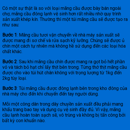
Có một sự thật là so với loại mãng cầu được bày bán ngoài
chợ, mãng cầu đông lạnh vệ sinh hơn rất nhiều nhờ quy trình
sản xuất khép kín. Thường thì một túi mãng cầu sẽ được tạo ra
như sau:
Bước 1
: Mãng cầu tươi vận chuyển về nhà máy sản xuất sẽ
được mang đi sơ chế và rửa sạch kỹ lưỡng. Chúng sẽ được ủ
chín một cách tự nhiên mà không hề sử dụng đến các loại hóa
chất khác.
Bước 2
: Sau khi mãng cầu chín được mang ra gọt bỏ hết phần
vỏ và tách bỏ hạt chỉ lấy thịt bên trong. Từng thớ thịt mãng cầu
được cho vào túi hút chân không với trọng lượng từ 1kg đến
2kg tùy loại.
Bước 3
: Túi mãng cầu được đông lạnh bên trong kho đông của
nhà máy cho đến khi chuyển đến tay người dùng.
Mỗi một công dân trong dây chuyền sản xuất đều phải mang
khẩu trang bao tay và dụng cụ vệ sinh đầy đủ. Vì vậy, mãng
cầu lạnh hoàn toàn sạch sẽ, vô trùng và không bị tấn công bởi
bất kỳ con khuẩn nào.