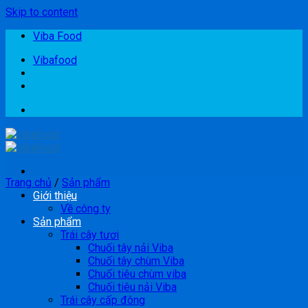
Skip to content
Viba Food
Vibafood
Trang chủ
/
Sản phẩm
Giới thiệu
Về công ty
Sản phẩm
Trái cây tươi
Chuối tây nải Viba
Chuối tây chùm Viba
Chuối tiêu chùm viba
Chuối tiêu nải Viba
Trái cây cấp đông