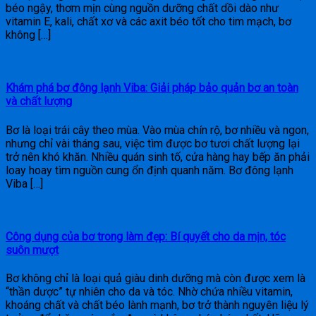
béo ngậy, thơm mịn cùng nguồn dưỡng chất dồi dào như
vitamin E, kali, chất xơ và các axit béo tốt cho tim mạch, bơ
không […]
Khám phá bơ đông lạnh Viba: Giải pháp bảo quản bơ an toàn
và chất lượng
Bơ là loại trái cây theo mùa. Vào mùa chín rộ, bơ nhiều và ngon,
nhưng chỉ vài tháng sau, việc tìm được bơ tươi chất lượng lại
trở nên khó khăn. Nhiều quán sinh tố, cửa hàng hay bếp ăn phải
loay hoay tìm nguồn cung ổn định quanh năm. Bơ đông lạnh
Viba […]
Công dụng của bơ trong làm đẹp: Bí quyết cho da mịn, tóc
suôn mượt
Bơ không chỉ là loại quả giàu dinh dưỡng mà còn được xem là
“thần dược” tự nhiên cho da và tóc. Nhờ chứa nhiều vitamin,
khoáng chất và chất béo lành mạnh, bơ trở thành nguyên liệu lý