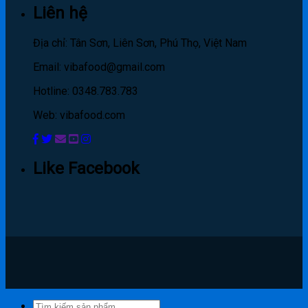
Liên hệ
Địa chỉ: Tân Sơn, Liên Sơn, Phú Thọ, Việt Nam
Email: vibafood@gmail.com
Hotline: 0348.783.783
Web: vibafood.com
Like Facebook