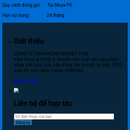
Quy cách đóng gói: Túi Nhựa PE
Hạn sử dụng : 24 tháng
Giới thiệu
CÔNG TY TNHH NÔNG NGHIỆP VIBA
Viba Food là Công ty chuyên sản xuất các sản phẩm
nông sản tươi, sấy, cấp đông. Đã có mặt tại trên 1000
siêu thị, cửa hàng ở khắp miền bắc.
Xem chi tiết
Liên hệ để hợp tác