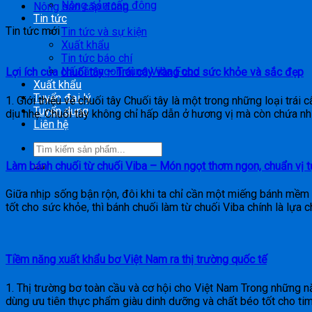
Nông sản cấp đông
Nông sản cấp đông
Tin tức
Tin tức mới
Tin tức và sự kiện
Xuất khẩu
Tin tức báo chí
Nấu ăn ngon cùng Viba Food
Lợi ích của chuối tây – Trái cây vàng cho sức khỏe và sắc đẹp
Xuất khẩu
Tuyển đại lý
1. Giới thiệu về chuối tây Chuối tây là một trong những loại trái
Tuyển dụng
dịu nhẹ. Chuối tây không chỉ hấp dẫn ở hương vị mà còn chứa nh
Liên hệ
Làm bánh chuối từ chuối Viba – Món ngọt thơm ngon, chuẩn vị t
Giữa nhịp sống bận rộn, đôi khi ta chỉ cần một miếng bánh mề
tốt cho sức khỏe, thì bánh chuối làm từ chuối Viba chính là lựa 
Tiềm năng xuất khẩu bơ Việt Nam ra thị trường quốc tế
1. Thị trường bơ toàn cầu và cơ hội cho Việt Nam Trong những n
dùng ưu tiên thực phẩm giàu dinh dưỡng và chất béo tốt cho ti