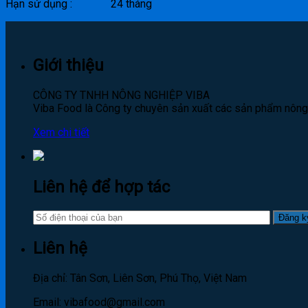
Hạn sử dụng : 24 tháng
Giới thiệu
CÔNG TY TNHH NÔNG NGHIỆP VIBA
Viba Food là Công ty chuyên sản xuất các sản phẩm nông s
Xem chi tiết
Liên hệ để hợp tác
Liên hệ
Địa chỉ: Tân Sơn, Liên Sơn, Phú Thọ, Việt Nam
Email: vibafood@gmail.com