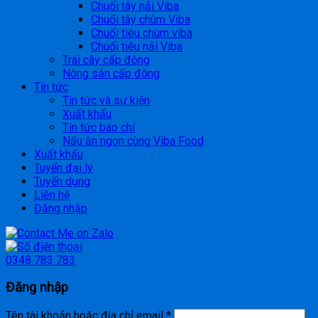
Chuối tây nải Viba
Chuối tây chùm Viba
Chuối tiêu chùm viba
Chuối tiêu nải Viba
Trái cây cấp đông
Nông sản cấp đông
Tin tức
Tin tức và sự kiện
Xuất khẩu
Tin tức báo chí
Nấu ăn ngon cùng Viba Food
Xuất khẩu
Tuyển đại lý
Tuyển dụng
Liên hệ
Đăng nhập
0348 783 783
Đăng nhập
Tên tài khoản hoặc địa chỉ email
*