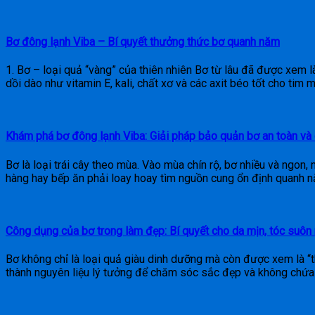
Bơ đông lạnh Viba – Bí quyết thưởng thức bơ quanh năm
1. Bơ – loại quả “vàng” của thiên nhiên Bơ từ lâu đã được xem l
dồi dào như vitamin E, kali, chất xơ và các axit béo tốt cho tim 
Khám phá bơ đông lạnh Viba: Giải pháp bảo quản bơ an toàn và
Bơ là loại trái cây theo mùa. Vào mùa chín rộ, bơ nhiều và ngon, 
hàng hay bếp ăn phải loay hoay tìm nguồn cung ổn định quanh n
Công dụng của bơ trong làm đẹp: Bí quyết cho da mịn, tóc suôn
Bơ không chỉ là loại quả giàu dinh dưỡng mà còn được xem là “t
thành nguyên liệu lý tưởng để chăm sóc sắc đẹp và không chứa