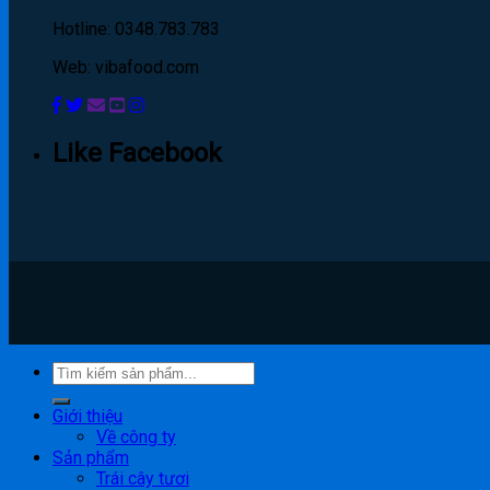
Hotline: 0348.783.783
Web: vibafood.com
Like Facebook
Giới thiệu
Về công ty
Sản phẩm
Trái cây tươi