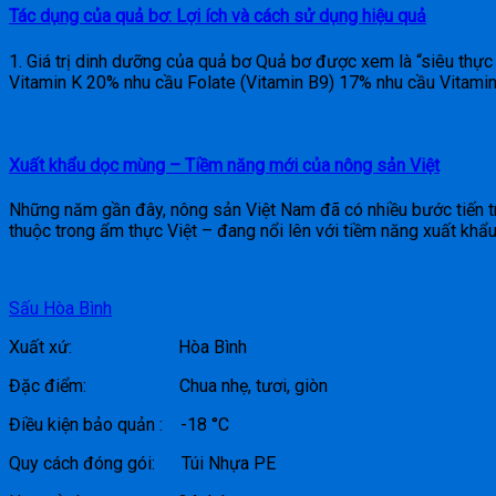
Tác dụng của quả bơ: Lợi ích và cách sử dụng hiệu quả
1. Giá trị dinh dưỡng của quả bơ Quả bơ được xem là “siêu thự
Vitamin K 20% nhu cầu Folate (Vitamin B9) 17% nhu cầu Vitamin
Xuất khẩu dọc mùng – Tiềm năng mới của nông sản Việt
Những năm gần đây, nông sản Việt Nam đã có nhiều bước tiến trê
thuộc trong ẩm thực Việt – đang nổi lên với tiềm năng xuất khẩ
Sấu Hòa Bình
Xuất xứ: Hòa Bình
Đặc điểm: Chua nhẹ, tươi, giòn
Điều kiện bảo quản : -18 °C
Quy cách đóng gói: Túi Nhựa PE