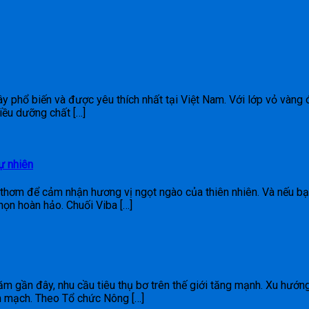
 cây phổ biến và được yêu thích nhất tại Việt Nam. Với lớp vỏ vàng 
iều dưỡng chất […]
ự nhiên
m thơm để cảm nhận hương vị ngọt ngào của thiên nhiên. Và nếu 
chọn hoàn hảo. Chuối Viba […]
ăm gần đây, nhu cầu tiêu thụ bơ trên thế giới tăng mạnh. Xu hướn
m mạch. Theo Tổ chức Nông […]