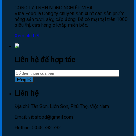
CÔNG TY TNHH NÔNG NGHIỆP VIBA
Viba Food là Công ty chuyên sản xuất các sản phẩm
nông sản tươi, sấy, cấp đông. Đã có mặt tại trên 1000
siêu thị, cửa hàng ở khắp miền bắc.
Xem chi tiết
Liên hệ để hợp tác
Liên hệ
Địa chỉ: Tân Sơn, Liên Sơn, Phú Thọ, Việt Nam
Email: vibafood@gmail.com
Hotline: 0348.783.783