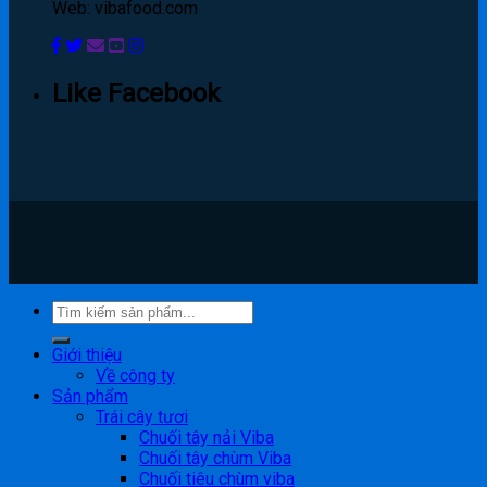
Web: vibafood.com
Like Facebook
Giới thiệu
Về công ty
Sản phẩm
Trái cây tươi
Chuối tây nải Viba
Chuối tây chùm Viba
Chuối tiêu chùm viba