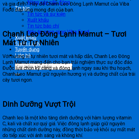
Nông sản cấp đông
và gia đình? Hãy để Chanh Leo Đông Lạnh Mamut của Viba
Tin tức
Food đáp ứng mong đợi của bạn.
Tin tức và sự kiện
Xuất khẩu
Tin tức báo chí
Nấu ăn ngon cùng Viba Food
Chanh Leo Đông Lạnh Mamut – Tươi
Xuất khẩu
Mát Từ Tự Nhiên
Tuyển đại lý
Tuyển dụng
Liên hệ
Với hương vị tự nhiên tươi mát và hấp dẫn, Chanh Leo Đông
Lạnh Mamut mang đến cho bạn trải nghiệm thực sự độc đáo.
Được lựa chọn kỹ càng và đông lạnh ngay sau khi thu hoạch,
Chanh Leo Mamut giữ nguyên hương vị và dưỡng chất của trái
cây tươi ngon.
Dinh Dưỡng Vượt Trội
Chanh leo là một kho tàng dinh dưỡng với hàm lượng vitamin
C, kali và chất xơ quý giá. Việc đông lạnh giúp giữ nguyên
những chất dinh dưỡng này, đồng thời bảo vệ khỏi sự mất mát
do tiếp xúc với ánh sáng và không khí.