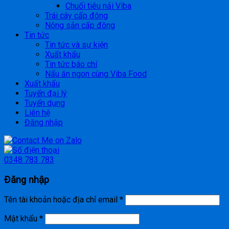
Chuối tiêu nải Viba
Trái cây cấp đông
Nông sản cấp đông
Tin tức
Tin tức và sự kiện
Xuất khẩu
Tin tức báo chí
Nấu ăn ngon cùng Viba Food
Xuất khẩu
Tuyển đại lý
Tuyển dụng
Liên hệ
Đăng nhập
0348 783 783
Đăng nhập
Tên tài khoản hoặc địa chỉ email
*
Mật khẩu
*