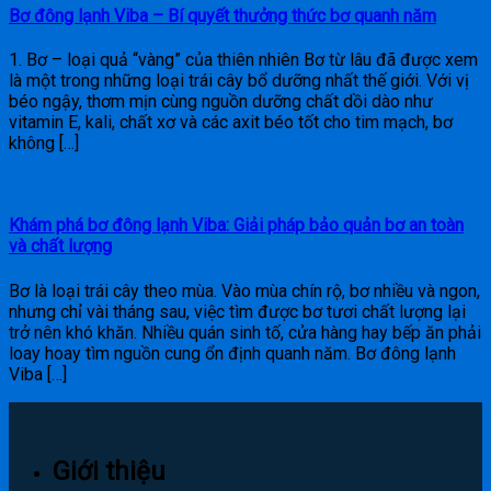
Bơ đông lạnh Viba – Bí quyết thưởng thức bơ quanh năm
1. Bơ – loại quả “vàng” của thiên nhiên Bơ từ lâu đã được xem
là một trong những loại trái cây bổ dưỡng nhất thế giới. Với vị
béo ngậy, thơm mịn cùng nguồn dưỡng chất dồi dào như
vitamin E, kali, chất xơ và các axit béo tốt cho tim mạch, bơ
không […]
Khám phá bơ đông lạnh Viba: Giải pháp bảo quản bơ an toàn
và chất lượng
Bơ là loại trái cây theo mùa. Vào mùa chín rộ, bơ nhiều và ngon,
nhưng chỉ vài tháng sau, việc tìm được bơ tươi chất lượng lại
trở nên khó khăn. Nhiều quán sinh tố, cửa hàng hay bếp ăn phải
loay hoay tìm nguồn cung ổn định quanh năm. Bơ đông lạnh
Viba […]
Giới thiệu