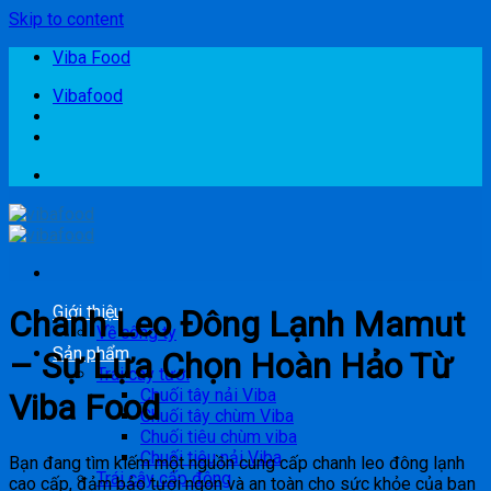
Skip to content
Viba Food
Vibafood
Giới thiệu
Chanh Leo Đông Lạnh Mamut
Về công ty
Sản phẩm
– Sự Lựa Chọn Hoàn Hảo Từ
Trái cây tươi
Chuối tây nải Viba
Viba Food
Chuối tây chùm Viba
Chuối tiêu chùm viba
Chuối tiêu nải Viba
Bạn đang tìm kiếm một nguồn cung cấp chanh leo đông lạnh
Trái cây cấp đông
cao cấp, đảm bảo tươi ngon và an toàn cho sức khỏe của bạn