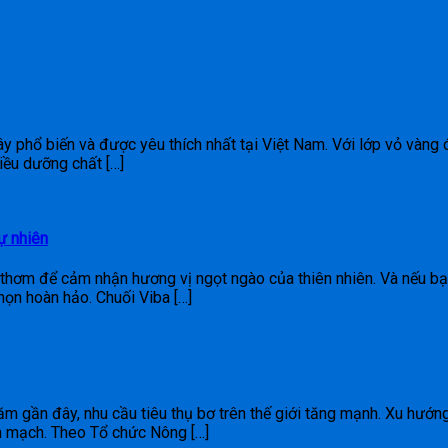
 cây phổ biến và được yêu thích nhất tại Việt Nam. Với lớp vỏ vàng 
iều dưỡng chất […]
ự nhiên
m thơm để cảm nhận hương vị ngọt ngào của thiên nhiên. Và nếu 
chọn hoàn hảo. Chuối Viba […]
ăm gần đây, nhu cầu tiêu thụ bơ trên thế giới tăng mạnh. Xu hướn
m mạch. Theo Tổ chức Nông […]