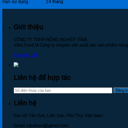
Hạn sử dụng : 24 tháng
Giới thiệu
CÔNG TY TNHH NÔNG NGHIỆP VIBA
Viba Food là Công ty chuyên sản xuất các sản phẩm nông s
Xem chi tiết
Liên hệ để hợp tác
Liên hệ
Địa chỉ: Tân Sơn, Liên Sơn, Phú Thọ, Việt Nam
Email: vibafood@gmail.com