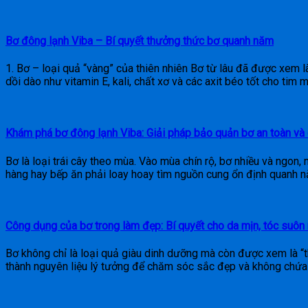
Bơ đông lạnh Viba – Bí quyết thưởng thức bơ quanh năm
1. Bơ – loại quả “vàng” của thiên nhiên Bơ từ lâu đã được xem l
dồi dào như vitamin E, kali, chất xơ và các axit béo tốt cho tim 
Khám phá bơ đông lạnh Viba: Giải pháp bảo quản bơ an toàn và
Bơ là loại trái cây theo mùa. Vào mùa chín rộ, bơ nhiều và ngon, 
hàng hay bếp ăn phải loay hoay tìm nguồn cung ổn định quanh n
Công dụng của bơ trong làm đẹp: Bí quyết cho da mịn, tóc suôn
Bơ không chỉ là loại quả giàu dinh dưỡng mà còn được xem là “t
thành nguyên liệu lý tưởng để chăm sóc sắc đẹp và không chứa