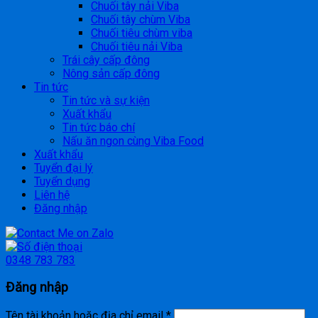
Chuối tây nải Viba
Chuối tây chùm Viba
Chuối tiêu chùm viba
Chuối tiêu nải Viba
Trái cây cấp đông
Nông sản cấp đông
Tin tức
Tin tức và sự kiện
Xuất khẩu
Tin tức báo chí
Nấu ăn ngon cùng Viba Food
Xuất khẩu
Tuyển đại lý
Tuyển dụng
Liên hệ
Đăng nhập
0348 783 783
Đăng nhập
Tên tài khoản hoặc địa chỉ email
*