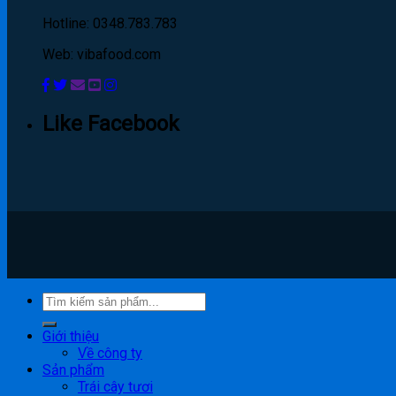
Hotline: 0348.783.783
Web: vibafood.com
Like Facebook
Giới thiệu
Về công ty
Sản phẩm
Trái cây tươi