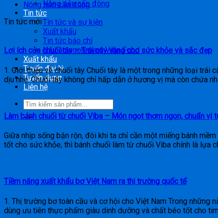
Nông sản cấp đông
Nông sản cấp đông
Tin tức
Tin tức mới
Tin tức và sự kiện
Xuất khẩu
Tin tức báo chí
Nấu ăn ngon cùng Viba Food
Lợi ích của chuối tây – Trái cây vàng cho sức khỏe và sắc đẹp
Xuất khẩu
Tuyển đại lý
1. Giới thiệu về chuối tây Chuối tây là một trong những loại trái
Tuyển dụng
dịu nhẹ. Chuối tây không chỉ hấp dẫn ở hương vị mà còn chứa nh
Liên hệ
Làm bánh chuối từ chuối Viba – Món ngọt thơm ngon, chuẩn vị t
Giữa nhịp sống bận rộn, đôi khi ta chỉ cần một miếng bánh mề
tốt cho sức khỏe, thì bánh chuối làm từ chuối Viba chính là lựa 
Tiềm năng xuất khẩu bơ Việt Nam ra thị trường quốc tế
1. Thị trường bơ toàn cầu và cơ hội cho Việt Nam Trong những n
dùng ưu tiên thực phẩm giàu dinh dưỡng và chất béo tốt cho ti