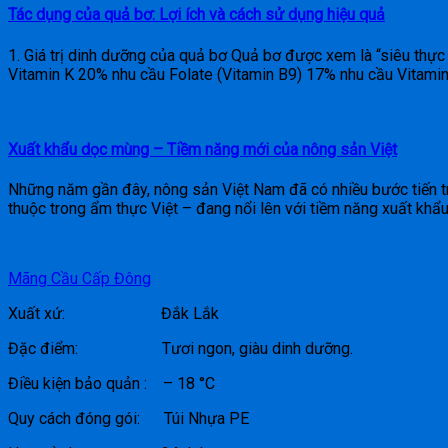
Tác dụng của quả bơ: Lợi ích và cách sử dụng hiệu quả
1. Giá trị dinh dưỡng của quả bơ Quả bơ được xem là “siêu thự
Vitamin K 20% nhu cầu Folate (Vitamin B9) 17% nhu cầu Vitamin
Xuất khẩu dọc mùng – Tiềm năng mới của nông sản Việt
Những năm gần đây, nông sản Việt Nam đã có nhiều bước tiến trê
thuộc trong ẩm thực Việt – đang nổi lên với tiềm năng xuất khẩ
Mãng Cầu Cấp Đông
Xuất xứ: Đắk Lắk
Đặc điểm: Tươi ngon, giàu dinh dưỡng.
Điều kiện bảo quản : – 18 °C
Quy cách đóng gói: Túi Nhựa PE