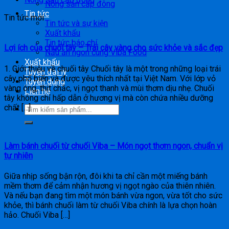
Nông sản cấp đông
Tin tức
Tin tức mới
Tin tức và sự kiện
Xuất khẩu
Tin tức báo chí
Lợi ích của chuối tây – Trái cây vàng cho sức khỏe và sắc đẹp
Nấu ăn ngon cùng Viba Food
Xuất khẩu
1. Giới thiệu về chuối tây Chuối tây là một trong những loại trái
Tuyển đại lý
cây phổ biến và được yêu thích nhất tại Việt Nam. Với lớp vỏ
Tuyển dụng
vàng óng, thịt chắc, vị ngọt thanh và mùi thơm dịu nhẹ. Chuối
Liên hệ
tây không chỉ hấp dẫn ở hương vị mà còn chứa nhiều dưỡng
chất […]
Làm bánh chuối từ chuối Viba – Món ngọt thơm ngon, chuẩn vị
tự nhiên
Giữa nhịp sống bận rộn, đôi khi ta chỉ cần một miếng bánh
mềm thơm để cảm nhận hương vị ngọt ngào của thiên nhiên.
Và nếu bạn đang tìm một món bánh vừa ngon, vừa tốt cho sức
khỏe, thì bánh chuối làm từ chuối Viba chính là lựa chọn hoàn
hảo. Chuối Viba […]