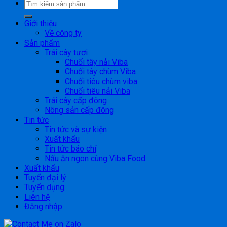
Giới thiệu
Về công ty
Sản phẩm
Trái cây tươi
Chuối tây nải Viba
Chuối tây chùm Viba
Chuối tiêu chùm viba
Chuối tiêu nải Viba
Trái cây cấp đông
Nông sản cấp đông
Tin tức
Tin tức và sự kiện
Xuất khẩu
Tin tức báo chí
Nấu ăn ngon cùng Viba Food
Xuất khẩu
Tuyển đại lý
Tuyển dụng
Liên hệ
Đăng nhập