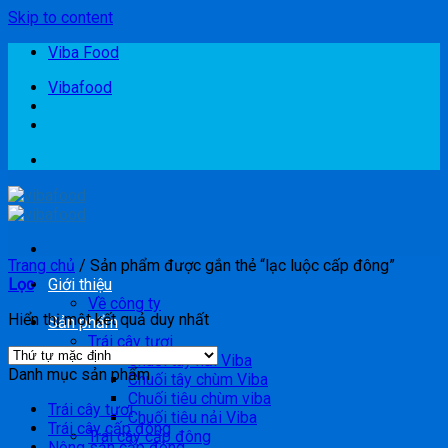
Skip to content
Viba Food
Vibafood
Trang chủ
/
Sản phẩm được gắn thẻ “lạc luộc cấp đông”
Lọc
Giới thiệu
Về công ty
Hiển thị một kết quả duy nhất
Sản phẩm
Trái cây tươi
Chuối tây nải Viba
Danh mục sản phẩm
Chuối tây chùm Viba
Chuối tiêu chùm viba
Trái cây tươi
Chuối tiêu nải Viba
Trái cây cấp đông
Trái cây cấp đông
Nông sản cấp đông