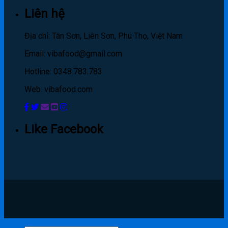
Liên hệ
Địa chỉ: Tân Sơn, Liên Sơn, Phú Thọ, Việt Nam
Email: vibafood@gmail.com
Hotline: 0348.783.783
Web: vibafood.com
Like Facebook