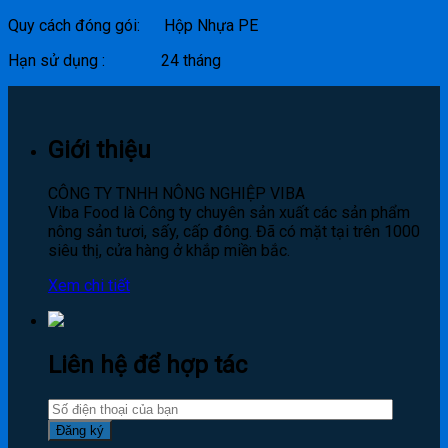
Quy cách đóng gói: Hộp Nhựa PE
Hạn sử dụng : 24 tháng
Giới thiệu
CÔNG TY TNHH NÔNG NGHIỆP VIBA
Viba Food là Công ty chuyên sản xuất các sản phẩm
nông sản tươi, sấy, cấp đông. Đã có mặt tại trên 1000
siêu thị, cửa hàng ở khắp miền bắc.
Xem chi tiết
Liên hệ để hợp tác