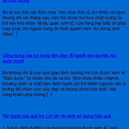
và chất lượng
Bơ là loại trái cây theo mùa. Vào mùa chín rộ, bơ nhiều và ngon,
nhưng chỉ vài tháng sau, việc tìm được bơ tươi chất lượng lại
trở nên khó khăn. Nhiều quán sinh tố, cửa hàng hay bếp ăn phải
loay hoay tìm nguồn cung ổn định quanh năm. Bơ đông lạnh
Viba […]
Công dụng của bơ trong làm đẹp: Bí quyết cho da mịn, tóc
suôn mượt
Bơ không chỉ là loại quả giàu dinh dưỡng mà còn được xem là
“thần dược” tự nhiên cho da và tóc. Nhờ chứa nhiều vitamin,
khoáng chất và chất béo lành mạnh, bơ trở thành nguyên liệu lý
tưởng để chăm sóc sắc đẹp và không chứa hóa chất. Hãy
cùng khám phá những […]
Tác dụng của quả bơ: Lợi ích và cách sử dụng hiệu quả
1. Giá trị dinh dưỡng của quả bơ Quả bơ được xem là “siêu