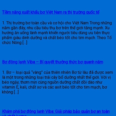
Tiềm năng xuất khẩu bơ Việt Nam ra thị trường quốc tế
1. Thị trường bơ toàn cầu và cơ hội cho Việt Nam Trong những
năm gần đây, nhu cầu tiêu thụ bơ trên thế giới tăng mạnh. Xu
hướng ăn uống lành mạnh khiến người tiêu dùng ưu tiên thực
phẩm giàu dinh dưỡng và chất béo tốt cho tim mạch. Theo Tổ
chức Nông […]
Bơ đông lạnh Viba – Bí quyết thưởng thức bơ quanh năm
1. Bơ – loại quả “vàng” của thiên nhiên Bơ từ lâu đã được xem
là một trong những loại trái cây bổ dưỡng nhất thế giới. Với vị
béo ngậy, thơm mịn cùng nguồn dưỡng chất dồi dào như
vitamin E, kali, chất xơ và các axit béo tốt cho tim mạch, bơ
không […]
Khám phá bơ đông lạnh Viba: Giải pháp bảo quản bơ an toàn