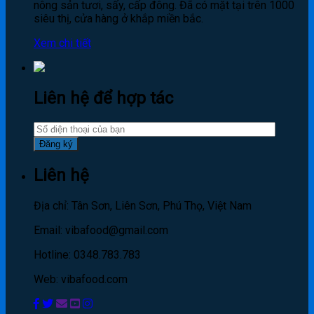
nông sản tươi, sấy, cấp đông. Đã có mặt tại trên 1000
siêu thị, cửa hàng ở khắp miền bắc.
Xem chi tiết
Liên hệ để hợp tác
Liên hệ
Địa chỉ: Tân Sơn, Liên Sơn, Phú Thọ, Việt Nam
Email: vibafood@gmail.com
Hotline: 0348.783.783
Web: vibafood.com