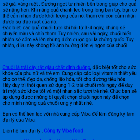
sẽ già, vàng ruột . Đường ngọt tự nhiên bên trong giúp cho quả
sẽ nặng hơn. Khi nâng quả chanh leo trong lòng bàn tay, bạn có
thể cảm nhận được khối lượng của nó, thậm chí còn cảm nhận
được sự đặc ruột của nó.
Đặc biệt, các quả chuối tươi khi hái từ 3-4 ngày, chúng sẽ
chuyển màu và chín thơm. Tuy nhiên, sau vài ngày, chuối hiển
nhiên sẽ sẫm và lên những đốm được gọi là chứng quốc. Tuy
nhiên, điều này không hề ảnh hưởng đến vị ngon của chuối
Chuối là trái cây rất giàu chất dinh dưỡng
, đặc biệt tốt cho sức
khỏe của phụ nữ và trẻ em. Cung cấp các loại vitamin thiết yếu
cho cơ thể, đẹp da, chống lão hóa, tốt cho đường tiêu hóa…
Hãy duy trì thói quen sử dụng 1-2 trái chuối mỗi ngày để duy
trì một sức khỏe tốt và một nhan sắc tươi trẻ nhé. Chúc bạn sẽ
áp dụng được những bí quyết chọn chuối ngon này để chọn
cho mình những quả chuối ưng ý nhất nhé.
Bạn có thể liên lạc với nhà cung cấp Viba để làm đăng ký làm
đại lý của Viba:
Liên hệ làm đại lý :
Công ty Viba food