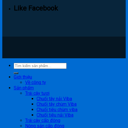
Like Facebook
Giới thiệu
Về công ty
Sản phẩm
Trái cây tươi
Chuối tây nải Viba
Chuối tây chùm Viba
Chuối tiêu chùm viba
Chuối tiêu nải Viba
Trái cây cấp đông
Nông sản cấp đông