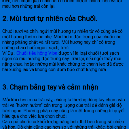
kiện, nên chọn quả chanh leo có kích thước “nhỉnh” hơn và tối
màu hơn những trái còn lại.
2. Mùi tươi tự nhiên của Chuối.
Chuối tươi và chín, ngửi mùi hương tự nhiên từ vỏ cũng sẽ có
một hương thơm nhè nhẹ. Mùi thơm đặc trưng của chuối nhẹ
nhàng phảng phất và rất tươi. Mùi hương này chỉ có trong
những chái chuối ngon, sạch, tươi.
Ví Dụ :
Chuối tiêu hồng Viba
được ví là loại chuối tươi sạch
ngon có mùi hương đặc trưng này. Trái lại, nếu ngửi thấy mùi
nặng chua, hoặc những mùi khác chứng tỏ chanh leo đã được
hái xuống lâu và không còn đảm bảo chất lượng nữa.
3. Chạm bằng tay và cảm nhận
Mỗi khi chọn mua trái cây, chúng ta thường dùng tay chạm vào
trái và “hườm hườm” cân trọng lượng của trái để đánh giá độ
tươi ngon. Phương pháp này cũng là một trong những bí quyết
hiệu quả cho việc lựa chọn chuối.
Các quả chuối có khối lượng nặng hơn, thịt bên trong sẽ nhiều
và hơn. Độ chín cũng cao hơn so với những trái khác, bởi chúng