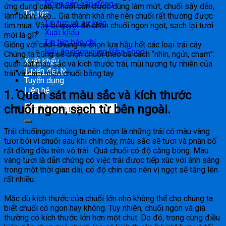
Nông sản cấp đông
ứng dụng cao, Chuối còn được dùng làm mứt, chuối sấy dẻo,
Tin tức
làm bánh, kẹo… Giá thành khá nhẹ nên chuối rất thường được
Tin tức và sự kiện
tìm mua. Vậy bí quyết để chọn chuối ngon ngọt, sạch lại tươi
Xuất khẩu
mới là gì?
Tin tức báo chí
Giống với cách chúng ta chọn lựa hầu hết các loại trái cây.
Nấu ăn ngon cùng Viba Food
Chúng ta cũng sẽ chọn chuối theo ba cách “nhìn, ngửi, chạm”:
Xuất khẩu
quan sát màu sắc và kích thước trái, mùi hương tự nhiên của
Tuyển đại lý
trái và cảm nhận chuối bằng tay.
Tuyển dụng
Liên hệ
1. Quan sát màu sắc và kích thước
chuối ngon, sạch từ bên ngoài.
Trái chuốingon chúng ta nên chọn là những trái có màu vàng
tươi bởi vì chuối sau khi chín cây, màu sắc sẽ tươi và phân bố
rất đồng đều trên vỏ trái. Quả chuối có độ căng bóng. Màu
vàng tươi là dẫn chứng có việc trái được tiếp xúc với ánh sáng
trong một thời gian dài, có độ chín cao nên vị ngọt sẽ tăng lên
rất nhiều.
Mặc dù kích thước của chuối lớn nhỏ không thể cho chúng ta
biết chuối có ngon hay không. Tuy nhiên, chuối ngon và già
thường có kích thước lớn hơn một chút. Do đó, trong cùng điều