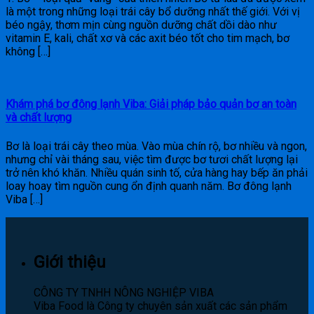
là một trong những loại trái cây bổ dưỡng nhất thế giới. Với vị
béo ngậy, thơm mịn cùng nguồn dưỡng chất dồi dào như
vitamin E, kali, chất xơ và các axit béo tốt cho tim mạch, bơ
không […]
Khám phá bơ đông lạnh Viba: Giải pháp bảo quản bơ an toàn
và chất lượng
Bơ là loại trái cây theo mùa. Vào mùa chín rộ, bơ nhiều và ngon,
nhưng chỉ vài tháng sau, việc tìm được bơ tươi chất lượng lại
trở nên khó khăn. Nhiều quán sinh tố, cửa hàng hay bếp ăn phải
loay hoay tìm nguồn cung ổn định quanh năm. Bơ đông lạnh
Viba […]
Giới thiệu
CÔNG TY TNHH NÔNG NGHIỆP VIBA
Viba Food là Công ty chuyên sản xuất các sản phẩm