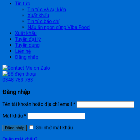
Tin tức
Tin tức và sự kiện
Xuất khẩu
Tin tức báo chí
Nấu ăn ngon cùng Viba Food
Xuất khẩu
Tuyển đại lý
Tuyển dụng
Liên hệ
Đăng nhập
0348 783 783
Đăng nhập
Tên tài khoản hoặc địa chỉ email
*
Mật khẩu
*
Ghi nhớ mật khẩu
Đăng nhập
Quên mật khẩu?