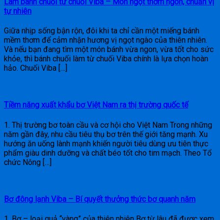
Làm bánh chuối từ chuối Viba – Món ngọt thơm ngon, chuẩn vị
tự nhiên
Giữa nhịp sống bận rộn, đôi khi ta chỉ cần một miếng bánh
mềm thơm để cảm nhận hương vị ngọt ngào của thiên nhiên.
Và nếu bạn đang tìm một món bánh vừa ngon, vừa tốt cho sức
khỏe, thì bánh chuối làm từ chuối Viba chính là lựa chọn hoàn
hảo. Chuối Viba […]
Tiềm năng xuất khẩu bơ Việt Nam ra thị trường quốc tế
1. Thị trường bơ toàn cầu và cơ hội cho Việt Nam Trong những
năm gần đây, nhu cầu tiêu thụ bơ trên thế giới tăng mạnh. Xu
hướng ăn uống lành mạnh khiến người tiêu dùng ưu tiên thực
phẩm giàu dinh dưỡng và chất béo tốt cho tim mạch. Theo Tổ
chức Nông […]
Bơ đông lạnh Viba – Bí quyết thưởng thức bơ quanh năm
1. Bơ – loại quả “vàng” của thiên nhiên Bơ từ lâu đã được xem