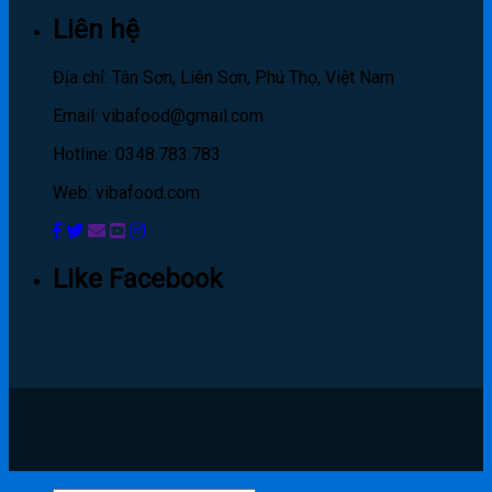
Liên hệ
Địa chỉ: Tân Sơn, Liên Sơn, Phú Thọ, Việt Nam
Email: vibafood@gmail.com
Hotline: 0348.783.783
Web: vibafood.com
Like Facebook