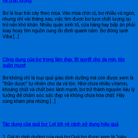
và chất lượng
Bơ là loại trái cây theo mùa. Vào mùa chín rộ, bơ nhiều và ngon,
nhưng chỉ vài tháng sau, việc tìm được bơ tươi chất lượng lại
trở nên khó khăn. Nhiều quán sinh tố, cửa hàng hay bếp ăn phải
loay hoay tìm nguồn cung ổn định quanh năm. Bơ đông lạnh
Viba […]
Công dụng của bơ trong làm đẹp: Bí quyết cho da mịn, tóc
suôn mượt
Bơ không chỉ là loại quả giàu dinh dưỡng mà còn được xem là
“thần dược” tự nhiên cho da và tóc. Nhờ chứa nhiều vitamin,
khoáng chất và chất béo lành mạnh, bơ trở thành nguyên liệu lý
tưởng để chăm sóc sắc đẹp và không chứa hóa chất. Hãy
cùng khám phá những […]
Tác dụng của quả bơ: Lợi ích và cách sử dụng hiệu quả
1. Giá trị dinh dưỡng của quả bơ Quả bơ được xem là “siêu