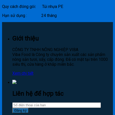
Quy cách đóng gói: Túi nhựa PE
Hạn sử dụng : 24 tháng
Giới thiệu
CÔNG TY TNHH NÔNG NGHIỆP VIBA
Viba Food là Công ty chuyên sản xuất các sản phẩm
nông sản tươi, sấy, cấp đông. Đã có mặt tại trên 1000
siêu thị, cửa hàng ở khắp miền bắc.
Xem chi tiết
Liên hệ để hợp tác