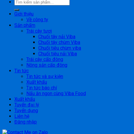
Giới thiệu
Về công ty
Sản phẩm
Trái cây tươi
Chuối tây nải Viba
Chuối tây chùm Viba
Chuối tiêu chùm viba
Chuối tiêu nải Viba
Trái cây cấp đông
Nông sản cấp đông
Tin tức
Tin tức và sự kiện
Xuất khẩu
Tin tức báo chí
Nấu ăn ngon cùng Viba Food
Xuất khẩu
Tuyển đại lý
Tuyển dụng
Liên hệ
Đăng nhập