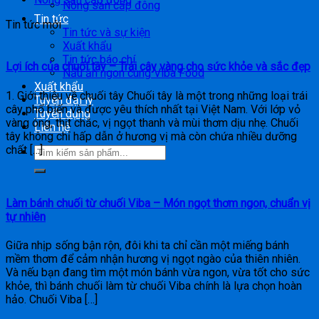
Nông sản cấp đông
Tin tức
Tin tức mới
Tin tức và sự kiện
Xuất khẩu
Tin tức báo chí
Lợi ích của chuối tây – Trái cây vàng cho sức khỏe và sắc đẹp
Nấu ăn ngon cùng Viba Food
Xuất khẩu
1. Giới thiệu về chuối tây Chuối tây là một trong những loại trái
Tuyển đại lý
cây phổ biến và được yêu thích nhất tại Việt Nam. Với lớp vỏ
Tuyển dụng
vàng óng, thịt chắc, vị ngọt thanh và mùi thơm dịu nhẹ. Chuối
Liên hệ
tây không chỉ hấp dẫn ở hương vị mà còn chứa nhiều dưỡng
chất […]
Làm bánh chuối từ chuối Viba – Món ngọt thơm ngon, chuẩn vị
tự nhiên
Giữa nhịp sống bận rộn, đôi khi ta chỉ cần một miếng bánh
mềm thơm để cảm nhận hương vị ngọt ngào của thiên nhiên.
Và nếu bạn đang tìm một món bánh vừa ngon, vừa tốt cho sức
khỏe, thì bánh chuối làm từ chuối Viba chính là lựa chọn hoàn
hảo. Chuối Viba […]