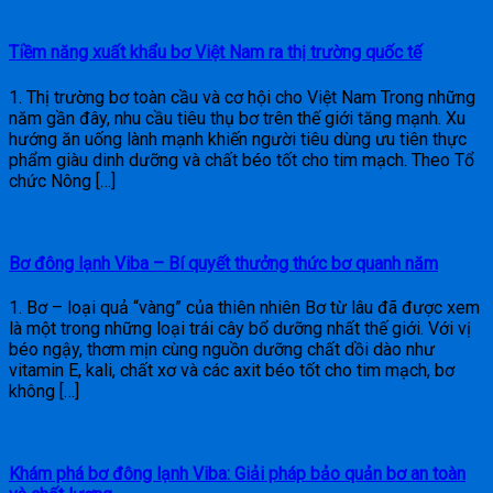
Tiềm năng xuất khẩu bơ Việt Nam ra thị trường quốc tế
1. Thị trường bơ toàn cầu và cơ hội cho Việt Nam Trong những
năm gần đây, nhu cầu tiêu thụ bơ trên thế giới tăng mạnh. Xu
hướng ăn uống lành mạnh khiến người tiêu dùng ưu tiên thực
phẩm giàu dinh dưỡng và chất béo tốt cho tim mạch. Theo Tổ
chức Nông […]
Bơ đông lạnh Viba – Bí quyết thưởng thức bơ quanh năm
1. Bơ – loại quả “vàng” của thiên nhiên Bơ từ lâu đã được xem
là một trong những loại trái cây bổ dưỡng nhất thế giới. Với vị
béo ngậy, thơm mịn cùng nguồn dưỡng chất dồi dào như
vitamin E, kali, chất xơ và các axit béo tốt cho tim mạch, bơ
không […]
Khám phá bơ đông lạnh Viba: Giải pháp bảo quản bơ an toàn