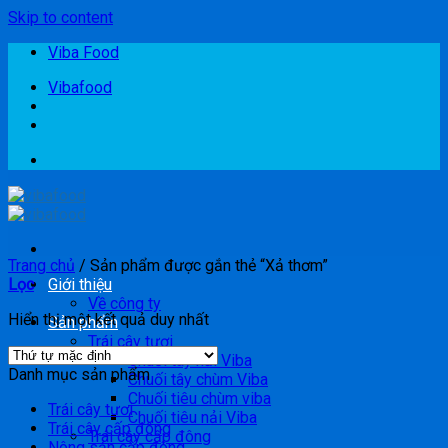
Skip to content
Viba Food
Vibafood
Trang chủ
/
Sản phẩm được gắn thẻ “Xả thơm”
Lọc
Giới thiệu
Về công ty
Hiển thị một kết quả duy nhất
Sản phẩm
Trái cây tươi
Chuối tây nải Viba
Danh mục sản phẩm
Chuối tây chùm Viba
Chuối tiêu chùm viba
Trái cây tươi
Chuối tiêu nải Viba
Trái cây cấp đông
Trái cây cấp đông
Nông sản cấp đông