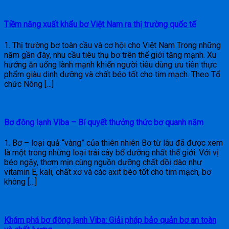
Tiềm năng xuất khẩu bơ Việt Nam ra thị trường quốc tế
1. Thị trường bơ toàn cầu và cơ hội cho Việt Nam Trong những
năm gần đây, nhu cầu tiêu thụ bơ trên thế giới tăng mạnh. Xu
hướng ăn uống lành mạnh khiến người tiêu dùng ưu tiên thực
phẩm giàu dinh dưỡng và chất béo tốt cho tim mạch. Theo Tổ
chức Nông […]
Bơ đông lạnh Viba – Bí quyết thưởng thức bơ quanh năm
1. Bơ – loại quả “vàng” của thiên nhiên Bơ từ lâu đã được xem
là một trong những loại trái cây bổ dưỡng nhất thế giới. Với vị
béo ngậy, thơm mịn cùng nguồn dưỡng chất dồi dào như
vitamin E, kali, chất xơ và các axit béo tốt cho tim mạch, bơ
không […]
Khám phá bơ đông lạnh Viba: Giải pháp bảo quản bơ an toàn