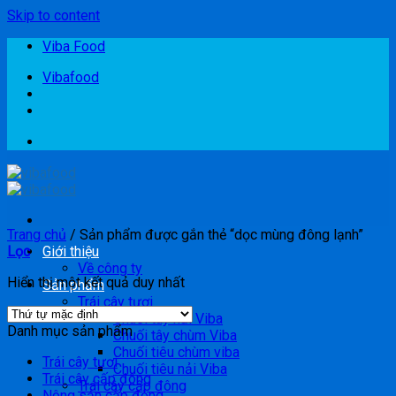
Skip to content
Viba Food
Vibafood
Trang chủ
/
Sản phẩm được gắn thẻ “dọc mùng đông lạnh”
Lọc
Giới thiệu
Về công ty
Hiển thị một kết quả duy nhất
Sản phẩm
Trái cây tươi
Chuối tây nải Viba
Danh mục sản phẩm
Chuối tây chùm Viba
Chuối tiêu chùm viba
Trái cây tươi
Chuối tiêu nải Viba
Trái cây cấp đông
Trái cây cấp đông
Nông sản cấp đông