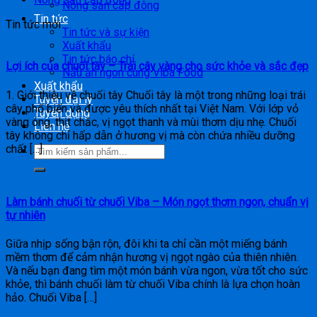
Nông sản cấp đông
Tin tức
Tin tức mới
Tin tức và sự kiện
Xuất khẩu
Tin tức báo chí
Lợi ích của chuối tây – Trái cây vàng cho sức khỏe và sắc đẹp
Nấu ăn ngon cùng Viba Food
Xuất khẩu
1. Giới thiệu về chuối tây Chuối tây là một trong những loại trái
Tuyển đại lý
cây phổ biến và được yêu thích nhất tại Việt Nam. Với lớp vỏ
Tuyển dụng
vàng óng, thịt chắc, vị ngọt thanh và mùi thơm dịu nhẹ. Chuối
Liên hệ
tây không chỉ hấp dẫn ở hương vị mà còn chứa nhiều dưỡng
chất […]
Làm bánh chuối từ chuối Viba – Món ngọt thơm ngon, chuẩn vị
tự nhiên
Giữa nhịp sống bận rộn, đôi khi ta chỉ cần một miếng bánh
mềm thơm để cảm nhận hương vị ngọt ngào của thiên nhiên.
Và nếu bạn đang tìm một món bánh vừa ngon, vừa tốt cho sức
khỏe, thì bánh chuối làm từ chuối Viba chính là lựa chọn hoàn
hảo. Chuối Viba […]