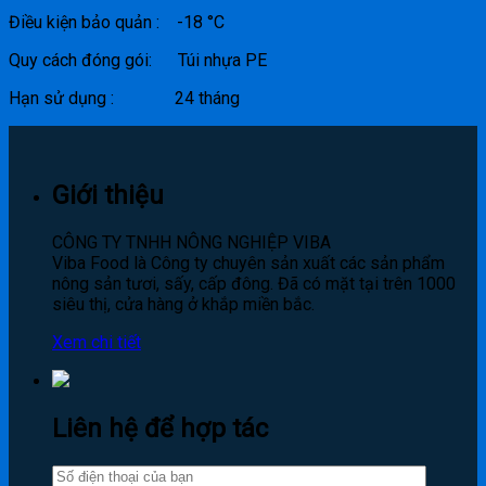
Điều kiện bảo quản : -18 °C
Quy cách đóng gói: Túi nhựa PE
Hạn sử dụng : 24 tháng
Giới thiệu
CÔNG TY TNHH NÔNG NGHIỆP VIBA
Viba Food là Công ty chuyên sản xuất các sản phẩm
nông sản tươi, sấy, cấp đông. Đã có mặt tại trên 1000
siêu thị, cửa hàng ở khắp miền bắc.
Xem chi tiết
Liên hệ để hợp tác