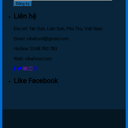
Liên hệ
Địa chỉ: Tân Sơn, Liên Sơn, Phú Thọ, Việt Nam
Email: vibafood@gmail.com
Hotline: 0348.783.783
Web: vibafood.com
Like Facebook