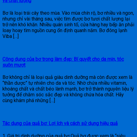
và chất lượng
Bơ là loại trái cây theo mùa. Vào mùa chín rộ, bơ nhiều và ngon,
nhưng chỉ vài tháng sau, việc tìm được bơ tươi chất lượng lại
trở nên khó khăn. Nhiều quán sinh tố, cửa hàng hay bếp ăn phải
loay hoay tìm nguồn cung ổn định quanh năm. Bơ đông lạnh
Viba […]
Công dụng của bơ trong làm đẹp: Bí quyết cho da mịn, tóc
suôn mượt
Bơ không chỉ là loại quả giàu dinh dưỡng mà còn được xem là
“thần dược” tự nhiên cho da và tóc. Nhờ chứa nhiều vitamin,
khoáng chất và chất béo lành mạnh, bơ trở thành nguyên liệu lý
tưởng để chăm sóc sắc đẹp và không chứa hóa chất. Hãy
cùng khám phá những […]
Tác dụng của quả bơ: Lợi ích và cách sử dụng hiệu quả
1. Giá trị dinh dưỡng của quả bơ Quả bơ được xem là “siêu