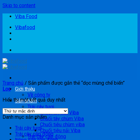
Skip to content
Viba Food
Vibafood
Trang chủ
/
Sản phẩm được gắn thẻ “dọc mùng chế biến”
Lọc
Giới thiệu
Về công ty
Hiển thị một kết quả duy nhất
Sản phẩm
Trái cây tươi
Chuối tây nải Viba
Danh mục sản phẩm
Chuối tây chùm Viba
Chuối tiêu chùm viba
Trái cây tươi
Chuối tiêu nải Viba
Trái cây cấp đông
Trái cây cấp đông
Nông sản cấp đông