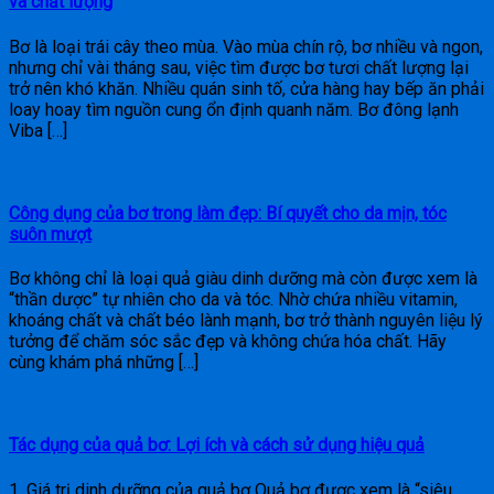
và chất lượng
Bơ là loại trái cây theo mùa. Vào mùa chín rộ, bơ nhiều và ngon,
nhưng chỉ vài tháng sau, việc tìm được bơ tươi chất lượng lại
trở nên khó khăn. Nhiều quán sinh tố, cửa hàng hay bếp ăn phải
loay hoay tìm nguồn cung ổn định quanh năm. Bơ đông lạnh
Viba […]
Công dụng của bơ trong làm đẹp: Bí quyết cho da mịn, tóc
suôn mượt
Bơ không chỉ là loại quả giàu dinh dưỡng mà còn được xem là
“thần dược” tự nhiên cho da và tóc. Nhờ chứa nhiều vitamin,
khoáng chất và chất béo lành mạnh, bơ trở thành nguyên liệu lý
tưởng để chăm sóc sắc đẹp và không chứa hóa chất. Hãy
cùng khám phá những […]
Tác dụng của quả bơ: Lợi ích và cách sử dụng hiệu quả
1. Giá trị dinh dưỡng của quả bơ Quả bơ được xem là “siêu