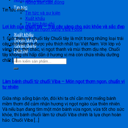
Nông sản cấp đông
Tin tức
Tin tức mới
Tin tức và sự kiện
Xuất khẩu
Tin tức báo chí
Lợi ích của chuối tây – Trái cây vàng cho sức khỏe và sắc đẹp
Nấu ăn ngon cùng Viba Food
Xuất khẩu
1. Giới thiệu về chuối tây Chuối tây là một trong những loại trái
Tuyển đại lý
cây phổ biến và được yêu thích nhất tại Việt Nam. Với lớp vỏ
Tuyển dụng
vàng óng, thịt chắc, vị ngọt thanh và mùi thơm dịu nhẹ. Chuối
Liên hệ
tây không chỉ hấp dẫn ở hương vị mà còn chứa nhiều dưỡng
chất […]
Làm bánh chuối từ chuối Viba – Món ngọt thơm ngon, chuẩn vị
tự nhiên
Giữa nhịp sống bận rộn, đôi khi ta chỉ cần một miếng bánh
mềm thơm để cảm nhận hương vị ngọt ngào của thiên nhiên.
Và nếu bạn đang tìm một món bánh vừa ngon, vừa tốt cho sức
khỏe, thì bánh chuối làm từ chuối Viba chính là lựa chọn hoàn
hảo. Chuối Viba […]