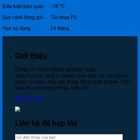
Điều kiện bảo quản : -18 °C
Quy cách đóng gói: Túi nhựa PE
Hạn sử dụng : 24 tháng
Giới thiệu
CÔNG TY TNHH NÔNG NGHIỆP VIBA
Viba Food là Công ty chuyên sản xuất các sản phẩm
nông sản tươi, sấy, cấp đông. Đã có mặt tại trên 1000
siêu thị, cửa hàng ở khắp miền bắc.
Xem chi tiết
Liên hệ để hợp tác