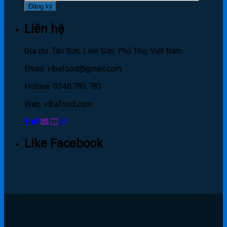
Liên hệ
Địa chỉ: Tân Sơn, Liên Sơn, Phú Thọ, Việt Nam
Email: vibafood@gmail.com
Hotline: 0348.783.783
Web: vibafood.com
Like Facebook