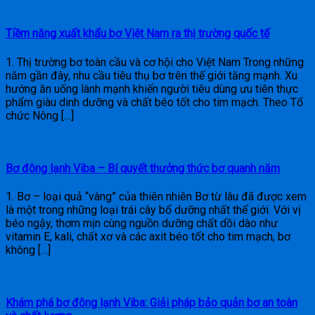
Tiềm năng xuất khẩu bơ Việt Nam ra thị trường quốc tế
1. Thị trường bơ toàn cầu và cơ hội cho Việt Nam Trong những
năm gần đây, nhu cầu tiêu thụ bơ trên thế giới tăng mạnh. Xu
hướng ăn uống lành mạnh khiến người tiêu dùng ưu tiên thực
phẩm giàu dinh dưỡng và chất béo tốt cho tim mạch. Theo Tổ
chức Nông […]
Bơ đông lạnh Viba – Bí quyết thưởng thức bơ quanh năm
1. Bơ – loại quả “vàng” của thiên nhiên Bơ từ lâu đã được xem
là một trong những loại trái cây bổ dưỡng nhất thế giới. Với vị
béo ngậy, thơm mịn cùng nguồn dưỡng chất dồi dào như
vitamin E, kali, chất xơ và các axit béo tốt cho tim mạch, bơ
không […]
Khám phá bơ đông lạnh Viba: Giải pháp bảo quản bơ an toàn