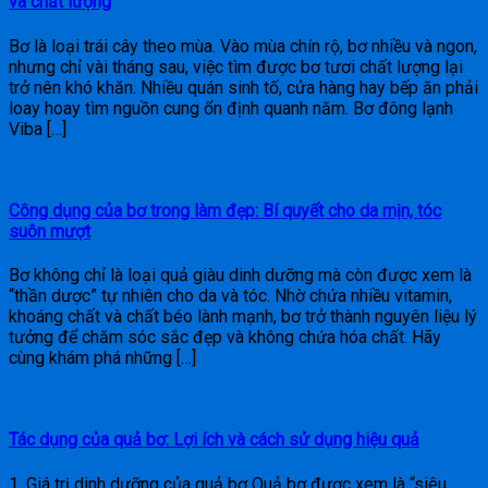
và chất lượng
Bơ là loại trái cây theo mùa. Vào mùa chín rộ, bơ nhiều và ngon,
nhưng chỉ vài tháng sau, việc tìm được bơ tươi chất lượng lại
trở nên khó khăn. Nhiều quán sinh tố, cửa hàng hay bếp ăn phải
loay hoay tìm nguồn cung ổn định quanh năm. Bơ đông lạnh
Viba […]
Công dụng của bơ trong làm đẹp: Bí quyết cho da mịn, tóc
suôn mượt
Bơ không chỉ là loại quả giàu dinh dưỡng mà còn được xem là
“thần dược” tự nhiên cho da và tóc. Nhờ chứa nhiều vitamin,
khoáng chất và chất béo lành mạnh, bơ trở thành nguyên liệu lý
tưởng để chăm sóc sắc đẹp và không chứa hóa chất. Hãy
cùng khám phá những […]
Tác dụng của quả bơ: Lợi ích và cách sử dụng hiệu quả
1. Giá trị dinh dưỡng của quả bơ Quả bơ được xem là “siêu