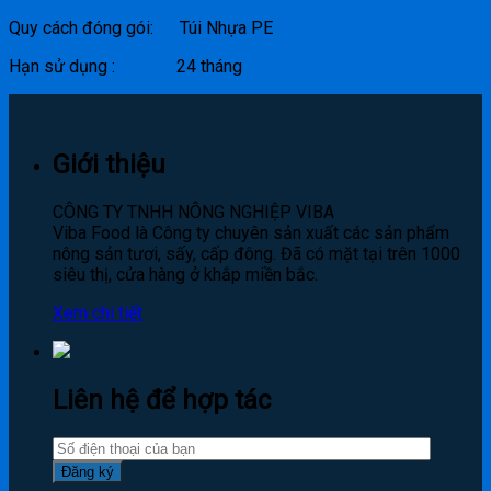
Quy cách đóng gói: Túi Nhựa PE
Hạn sử dụng : 24 tháng
Giới thiệu
CÔNG TY TNHH NÔNG NGHIỆP VIBA
Viba Food là Công ty chuyên sản xuất các sản phẩm
nông sản tươi, sấy, cấp đông. Đã có mặt tại trên 1000
siêu thị, cửa hàng ở khắp miền bắc.
Xem chi tiết
Liên hệ để hợp tác