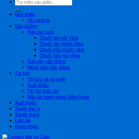
Giới thiệu
Về công ty
Sản phẩm
Trái cây tươi
Chuối tây nải Viba
Chuối tây chùm Viba
Chuối tiêu chùm viba
Chuối tiêu nải Viba
Trái cây cấp đông
Nông sản cấp đông
Tin tức
Tin tức và sự kiện
Xuất khẩu
Tin tức báo chí
Nấu ăn ngon cùng Viba Food
Xuất khẩu
Tuyển đại lý
Tuyển dụng
Liên hệ
Đăng nhập