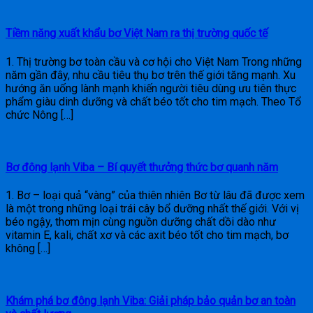
Tiềm năng xuất khẩu bơ Việt Nam ra thị trường quốc tế
1. Thị trường bơ toàn cầu và cơ hội cho Việt Nam Trong những
năm gần đây, nhu cầu tiêu thụ bơ trên thế giới tăng mạnh. Xu
hướng ăn uống lành mạnh khiến người tiêu dùng ưu tiên thực
phẩm giàu dinh dưỡng và chất béo tốt cho tim mạch. Theo Tổ
chức Nông […]
Bơ đông lạnh Viba – Bí quyết thưởng thức bơ quanh năm
1. Bơ – loại quả “vàng” của thiên nhiên Bơ từ lâu đã được xem
là một trong những loại trái cây bổ dưỡng nhất thế giới. Với vị
béo ngậy, thơm mịn cùng nguồn dưỡng chất dồi dào như
vitamin E, kali, chất xơ và các axit béo tốt cho tim mạch, bơ
không […]
Khám phá bơ đông lạnh Viba: Giải pháp bảo quản bơ an toàn