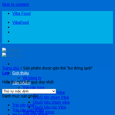
Skip to content
Viba Food
Vibafood
Trang chủ
/
Sản phẩm được gắn thẻ “bơ đông lạnh”
Lọc
Giới thiệu
Về công ty
Hiển thị một kết quả duy nhất
Sản phẩm
Trái cây tươi
Chuối tây nải Viba
Danh mục sản phẩm
Chuối tây chùm Viba
Chuối tiêu chùm viba
Trái cây tươi
Chuối tiêu nải Viba
Trái cây cấp đông
Trái cây cấp đông
Nông sản cấp đông