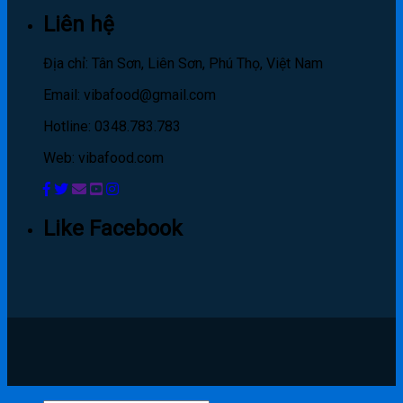
Liên hệ
Địa chỉ: Tân Sơn, Liên Sơn, Phú Thọ, Việt Nam
Email: vibafood@gmail.com
Hotline: 0348.783.783
Web: vibafood.com
Like Facebook