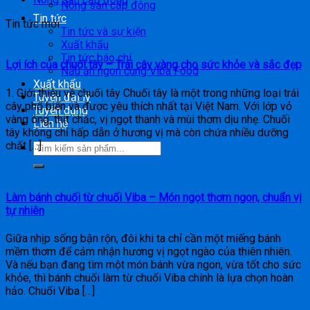
Nông sản cấp đông
Tin tức
Tin tức mới
Tin tức và sự kiện
Xuất khẩu
Tin tức báo chí
Lợi ích của chuối tây – Trái cây vàng cho sức khỏe và sắc đẹp
Nấu ăn ngon cùng Viba Food
Xuất khẩu
1. Giới thiệu về chuối tây Chuối tây là một trong những loại trái
Tuyển đại lý
cây phổ biến và được yêu thích nhất tại Việt Nam. Với lớp vỏ
Tuyển dụng
vàng óng, thịt chắc, vị ngọt thanh và mùi thơm dịu nhẹ. Chuối
Liên hệ
tây không chỉ hấp dẫn ở hương vị mà còn chứa nhiều dưỡng
chất […]
Làm bánh chuối từ chuối Viba – Món ngọt thơm ngon, chuẩn vị
tự nhiên
Giữa nhịp sống bận rộn, đôi khi ta chỉ cần một miếng bánh
mềm thơm để cảm nhận hương vị ngọt ngào của thiên nhiên.
Và nếu bạn đang tìm một món bánh vừa ngon, vừa tốt cho sức
khỏe, thì bánh chuối làm từ chuối Viba chính là lựa chọn hoàn
hảo. Chuối Viba […]