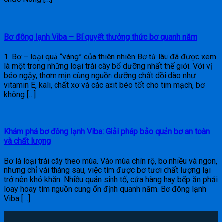
Bơ đông lạnh Viba – Bí quyết thưởng thức bơ quanh năm
1. Bơ – loại quả “vàng” của thiên nhiên Bơ từ lâu đã được xem
là một trong những loại trái cây bổ dưỡng nhất thế giới. Với vị
béo ngậy, thơm mịn cùng nguồn dưỡng chất dồi dào như
vitamin E, kali, chất xơ và các axit béo tốt cho tim mạch, bơ
không […]
Khám phá bơ đông lạnh Viba: Giải pháp bảo quản bơ an toàn
và chất lượng
Bơ là loại trái cây theo mùa. Vào mùa chín rộ, bơ nhiều và ngon,
nhưng chỉ vài tháng sau, việc tìm được bơ tươi chất lượng lại
trở nên khó khăn. Nhiều quán sinh tố, cửa hàng hay bếp ăn phải
loay hoay tìm nguồn cung ổn định quanh năm. Bơ đông lạnh
Viba […]