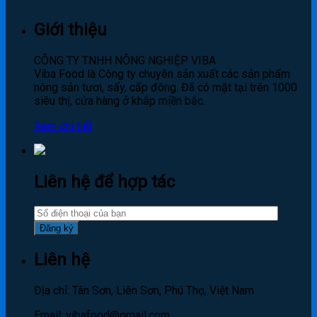
Giới thiệu
CÔNG TY TNHH NÔNG NGHIỆP VIBA
Viba Food là Công ty chuyên sản xuất các sản phẩm
nông sản tươi, sấy, cấp đông. Đã có mặt tại trên 1000
siêu thị, cửa hàng ở khắp miền bắc.
Xem chi tiết
Liên hệ để hợp tác
Liên hệ
Địa chỉ: Tân Sơn, Liên Sơn, Phú Thọ, Việt Nam
Email: vibafood@gmail.com