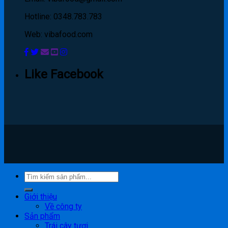
Hotline: 0348.783.783
Web: vibafood.com
Like Facebook
Giới thiệu
Về công ty
Sản phẩm
Trái cây tươi