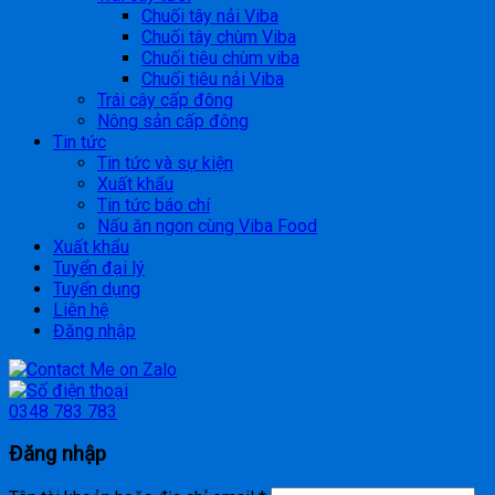
Chuối tây nải Viba
Chuối tây chùm Viba
Chuối tiêu chùm viba
Chuối tiêu nải Viba
Trái cây cấp đông
Nông sản cấp đông
Tin tức
Tin tức và sự kiện
Xuất khẩu
Tin tức báo chí
Nấu ăn ngon cùng Viba Food
Xuất khẩu
Tuyển đại lý
Tuyển dụng
Liên hệ
Đăng nhập
0348 783 783
Đăng nhập