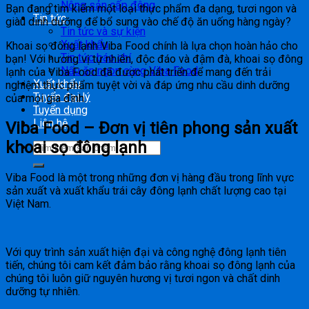
Nông sản cấp đông
Bạn đang tìm kiếm một loại thực phẩm đa dạng, tươi ngon và
Tin tức
giàu dinh dưỡng để bổ sung vào chế độ ăn uống hàng ngày?
Tin tức và sự kiện
Xuất khẩu
Khoai sọ đông lạnh Viba Food chính là lựa chọn hoàn hảo cho
Tin tức báo chí
bạn! Với hương vị tự nhiên, độc đáo và đậm đà, khoai sọ đông
Nấu ăn ngon cùng Viba Food
lạnh của Viba Food đã được phát triển để mang đến trải
Xuất khẩu
nghiệm thực phẩm tuyệt vời và đáp ứng nhu cầu dinh dưỡng
Tuyển đại lý
của mọi gia đình.
Tuyển dụng
Liên hệ
Viba Food – Đơn vị tiên phong sản xuất
khoai sọ đông lạnh
Viba Food là một trong những đơn vị hàng đầu trong lĩnh vực
sản xuất và xuất khẩu trái cây đông lạnh chất lượng cao tại
Việt Nam.
Với quy trình sản xuất hiện đại và công nghệ đông lạnh tiên
tiến, chúng tôi cam kết đảm bảo rằng khoai sọ đông lạnh của
chúng tôi luôn giữ nguyên hương vị tươi ngon và chất dinh
dưỡng tự nhiên.