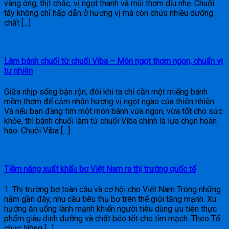
vàng óng, thịt chắc, vị ngọt thanh và mùi thơm dịu nhẹ. Chuối
tây không chỉ hấp dẫn ở hương vị mà còn chứa nhiều dưỡng
chất […]
Làm bánh chuối từ chuối Viba – Món ngọt thơm ngon, chuẩn vị
tự nhiên
Giữa nhịp sống bận rộn, đôi khi ta chỉ cần một miếng bánh
mềm thơm để cảm nhận hương vị ngọt ngào của thiên nhiên.
Và nếu bạn đang tìm một món bánh vừa ngon, vừa tốt cho sức
khỏe, thì bánh chuối làm từ chuối Viba chính là lựa chọn hoàn
hảo. Chuối Viba […]
Tiềm năng xuất khẩu bơ Việt Nam ra thị trường quốc tế
1. Thị trường bơ toàn cầu và cơ hội cho Việt Nam Trong những
năm gần đây, nhu cầu tiêu thụ bơ trên thế giới tăng mạnh. Xu
hướng ăn uống lành mạnh khiến người tiêu dùng ưu tiên thực
phẩm giàu dinh dưỡng và chất béo tốt cho tim mạch. Theo Tổ
chức Nông […]