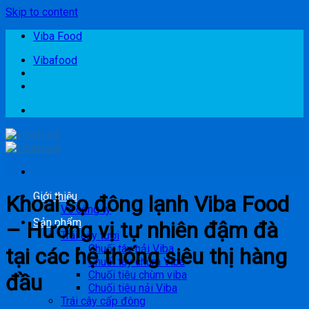
Skip to content
Viba Food
Vibafood
Giới thiệu
Khoai sọ đông lạnh Viba Food
Về công ty
Sản phẩm
– Hương vị tự nhiên đậm đà
Trái cây tươi
Chuối tây nải Viba
tại các hệ thống siêu thị hàng
Chuối tây chùm Viba
Chuối tiêu chùm viba
đầu
Chuối tiêu nải Viba
Trái cây cấp đông