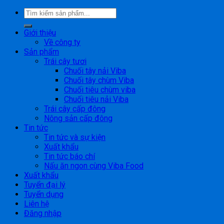
Giới thiệu
Về công ty
Sản phẩm
Trái cây tươi
Chuối tây nải Viba
Chuối tây chùm Viba
Chuối tiêu chùm viba
Chuối tiêu nải Viba
Trái cây cấp đông
Nông sản cấp đông
Tin tức
Tin tức và sự kiện
Xuất khẩu
Tin tức báo chí
Nấu ăn ngon cùng Viba Food
Xuất khẩu
Tuyển đại lý
Tuyển dụng
Liên hệ
Đăng nhập