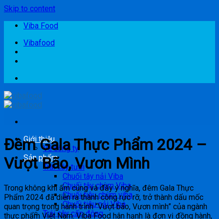
Skip to content
Viba Food
Vibafood
Giới thiệu
Đêm Gala Thực Phẩm 2024 –
Về công ty
Sản phẩm
Vượt Bão, Vươn Mình
Trái cây tươi
Chuối tây nải Viba
Chuối tây chùm Viba
Trong không khí ấm cúng và đầy ý nghĩa, đêm Gala Thực
Chuối tiêu chùm viba
Phẩm 2024 đã diễn ra thành công rực rỡ, trở thành dấu mốc
Chuối tiêu nải Viba
quan trọng trong hành trình “Vượt bão, Vươn mình” của ngành
Trái cây cấp đông
thực phẩm Việt Nam. Viba Food hân hạnh là đơn vị đồng hành,