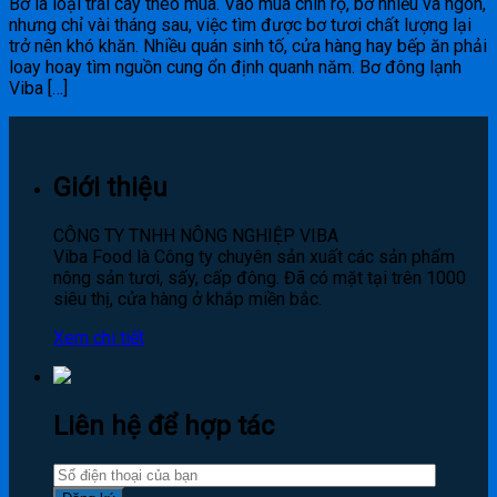
Bơ là loại trái cây theo mùa. Vào mùa chín rộ, bơ nhiều và ngon,
nhưng chỉ vài tháng sau, việc tìm được bơ tươi chất lượng lại
trở nên khó khăn. Nhiều quán sinh tố, cửa hàng hay bếp ăn phải
loay hoay tìm nguồn cung ổn định quanh năm. Bơ đông lạnh
Viba […]
Giới thiệu
CÔNG TY TNHH NÔNG NGHIỆP VIBA
Viba Food là Công ty chuyên sản xuất các sản phẩm
nông sản tươi, sấy, cấp đông. Đã có mặt tại trên 1000
siêu thị, cửa hàng ở khắp miền bắc.
Xem chi tiết
Liên hệ để hợp tác