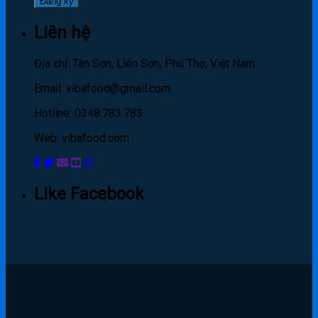
Liên hệ
Địa chỉ: Tân Sơn, Liên Sơn, Phú Thọ, Việt Nam
Email: vibafood@gmail.com
Hotline: 0348.783.783
Web: vibafood.com
Like Facebook