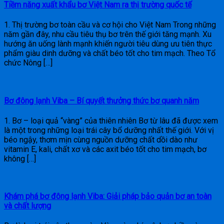
Tiềm năng xuất khẩu bơ Việt Nam ra thị trường quốc tế
1. Thị trường bơ toàn cầu và cơ hội cho Việt Nam Trong những
năm gần đây, nhu cầu tiêu thụ bơ trên thế giới tăng mạnh. Xu
hướng ăn uống lành mạnh khiến người tiêu dùng ưu tiên thực
phẩm giàu dinh dưỡng và chất béo tốt cho tim mạch. Theo Tổ
chức Nông […]
Bơ đông lạnh Viba – Bí quyết thưởng thức bơ quanh năm
1. Bơ – loại quả “vàng” của thiên nhiên Bơ từ lâu đã được xem
là một trong những loại trái cây bổ dưỡng nhất thế giới. Với vị
béo ngậy, thơm mịn cùng nguồn dưỡng chất dồi dào như
vitamin E, kali, chất xơ và các axit béo tốt cho tim mạch, bơ
không […]
Khám phá bơ đông lạnh Viba: Giải pháp bảo quản bơ an toàn
và chất lượng