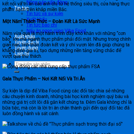
Nông sản cấp đông
kết nối và tri ân các anh chị từ hệ thống siêu thị, cửa hàng thực
Tin tức
phẩm sạch trên khắp miền Bắc.
Tin tức và sự kiện
Xuất khẩu
Một Năm Thách Thức – Đoàn Kết Là Sức Mạnh
Tin tức báo chí
Nấu ăn ngon cùng Viba Food
Năm vừa qua là một hành trình đầy khó khăn với những “cơn
Xuất khẩu
bão” lớn mà ngành thực phẩm phải đối mặt. Nhưng trong chính
Tuyển đại lý
gian nan, tinh thần đoàn kết và ý chí vươn lên đã giúp chúng ta
Tuyển dụng
khẳng định giá trị, tạo dựng những nền tảng vững chắc để
Liên hệ
vượt qua thử thách.
Gala Thực Phẩm – Nơi Kết Nối Và Tri Ân
Sự kiện là dịp để Viba Food cùng các đối tác chia sẻ những
câu chuyện kinh doanh, những bài học kinh nghiệm quý báu và
những giá trị cốt lõi đã gắn kết chúng ta. Đêm Gala không chỉ là
bữa tiệc, mà còn là lời tri ân chân thành gửi đến quý đối tác đã
luôn đồng hành và sát cánh.