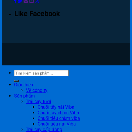
Like Facebook
Giới thiệu
Về công ty
Sản phẩm
Trái cây tươi
Chuối tây nải Viba
Chuối tây chùm Viba
Chuối tiêu chùm viba
Chuối tiêu nải Viba
Trái cây cấp đông