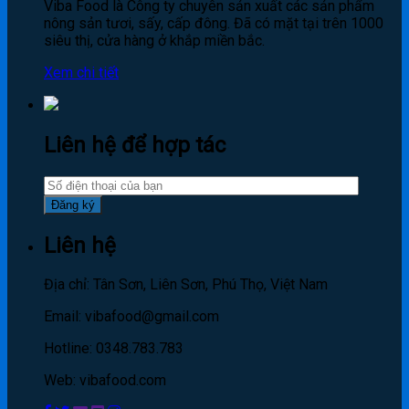
Viba Food là Công ty chuyên sản xuất các sản phẩm
nông sản tươi, sấy, cấp đông. Đã có mặt tại trên 1000
siêu thị, cửa hàng ở khắp miền bắc.
Xem chi tiết
Liên hệ để hợp tác
Liên hệ
Địa chỉ: Tân Sơn, Liên Sơn, Phú Thọ, Việt Nam
Email: vibafood@gmail.com
Hotline: 0348.783.783
Web: vibafood.com