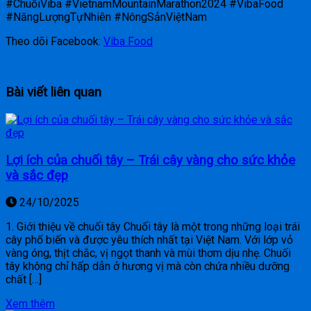
#ChuốiViba #VietnamMountainMarathon2024 #VibaFood
#NăngLượngTựNhiên #NôngSảnViệtNam
Theo dõi Facebook:
Viba Food
Bài viết liên quan
Lợi ích của chuối tây – Trái cây vàng cho sức khỏe
và sắc đẹp
24/10/2025
1. Giới thiệu về chuối tây Chuối tây là một trong những loại trái
cây phổ biến và được yêu thích nhất tại Việt Nam. Với lớp vỏ
vàng óng, thịt chắc, vị ngọt thanh và mùi thơm dịu nhẹ. Chuối
tây không chỉ hấp dẫn ở hương vị mà còn chứa nhiều dưỡng
chất […]
Xem thêm