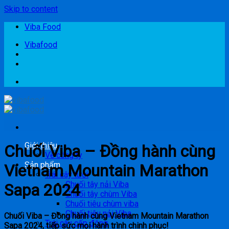
Skip to content
Viba Food
Vibafood
Giới thiệu
Chuối Viba – Đồng hành cùng
Về công ty
Sản phẩm
Vietnam Mountain Marathon
Trái cây tươi
Chuối tây nải Viba
Sapa 2024
Chuối tây chùm Viba
Chuối tiêu chùm viba
Chuối tiêu nải Viba
Chuối Viba – Đồng hành cùng Vietnam Mountain Marathon
Trái cây cấp đông
Sapa 2024, tiếp sức mọi hành trình chinh phục!