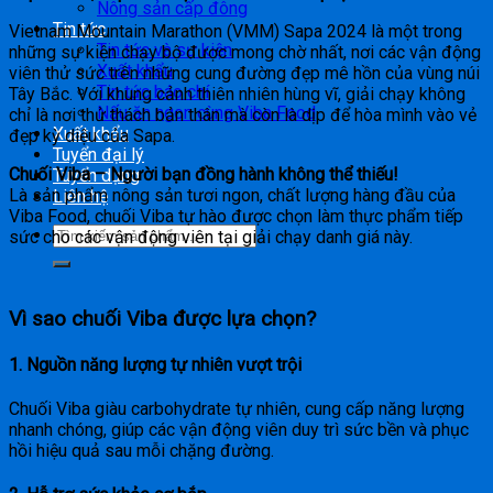
Nông sản cấp đông
Tin tức
Vietnam Mountain Marathon (VMM) Sapa 2024 là một trong
Tin tức và sự kiện
những sự kiện chạy bộ được mong chờ nhất, nơi các vận động
Xuất khẩu
viên thử sức trên những cung đường đẹp mê hồn của vùng núi
Tin tức báo chí
Tây Bắc. Với khung cảnh thiên nhiên hùng vĩ, giải chạy không
Nấu ăn ngon cùng Viba Food
chỉ là nơi thử thách bản thân mà còn là dịp để hòa mình vào vẻ
Xuất khẩu
đẹp kỳ diệu của Sapa.
Tuyển đại lý
Chuối Viba – Người bạn đồng hành không thể thiếu!
Tuyển dụng
Là sản phẩm nông sản tươi ngon, chất lượng hàng đầu của
Liên hệ
Viba Food, chuối Viba tự hào được chọn làm thực phẩm tiếp
sức cho các vận động viên tại giải chạy danh giá này.
Vì sao chuối Viba được lựa chọn?
1.
Nguồn năng lượng tự nhiên vượt trội
Chuối Viba giàu carbohydrate tự nhiên, cung cấp năng lượng
nhanh chóng, giúp các vận động viên duy trì sức bền và phục
hồi hiệu quả sau mỗi chặng đường.