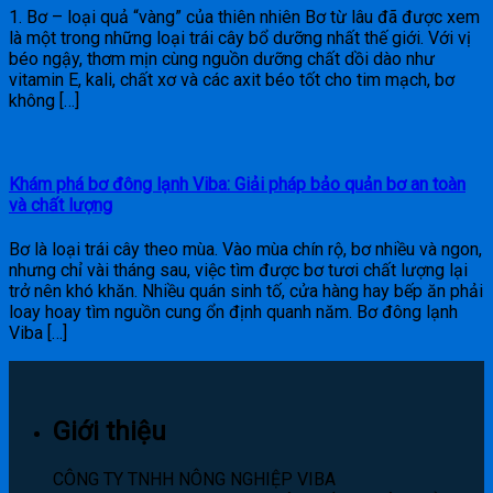
1. Bơ – loại quả “vàng” của thiên nhiên Bơ từ lâu đã được xem
là một trong những loại trái cây bổ dưỡng nhất thế giới. Với vị
béo ngậy, thơm mịn cùng nguồn dưỡng chất dồi dào như
vitamin E, kali, chất xơ và các axit béo tốt cho tim mạch, bơ
không […]
Khám phá bơ đông lạnh Viba: Giải pháp bảo quản bơ an toàn
và chất lượng
Bơ là loại trái cây theo mùa. Vào mùa chín rộ, bơ nhiều và ngon,
nhưng chỉ vài tháng sau, việc tìm được bơ tươi chất lượng lại
trở nên khó khăn. Nhiều quán sinh tố, cửa hàng hay bếp ăn phải
loay hoay tìm nguồn cung ổn định quanh năm. Bơ đông lạnh
Viba […]
Giới thiệu
CÔNG TY TNHH NÔNG NGHIỆP VIBA