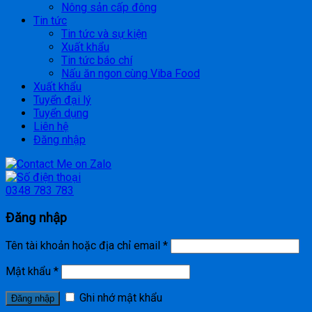
Nông sản cấp đông
Tin tức
Tin tức và sự kiện
Xuất khẩu
Tin tức báo chí
Nấu ăn ngon cùng Viba Food
Xuất khẩu
Tuyển đại lý
Tuyển dụng
Liên hệ
Đăng nhập
0348 783 783
Đăng nhập
Tên tài khoản hoặc địa chỉ email
*
Mật khẩu
*
Ghi nhớ mật khẩu
Đăng nhập