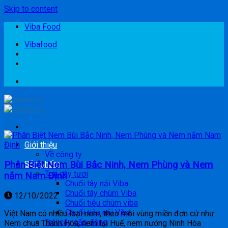
Skip to content
Viba Food
Vibafood
Giới thiệu
Về công ty
Phân Biệt Nem Bùi Bắc Ninh, Nem Phùng và Nem
Sản phẩm
Trái cây tươi
nắm Nam Định
Chuối tây nải Viba
Chuối tây chùm Viba
12/10/2022
Chuối tiêu chùm viba
Chuối tiêu nải Viba
Việt Nam có nhiều loại nem, theo mỗi vùng miền đơn cử như:
Trái cây cấp đông
Nem chua Thanh Hóa, nem lụi Huế, nem nướng Ninh Hòa