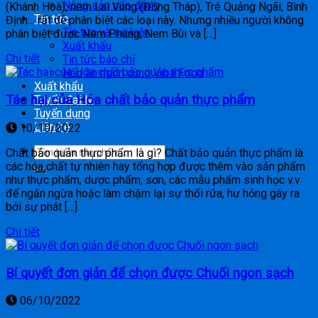
Nông sản cấp đông
(Khánh Hoà), nem Lai Vung (Đồng Tháp), Tré Quảng Ngãi, Bình
Tin tức
Định… rất dễ phân biệt các loại này. Nhưng nhiều người không
Tin tức và sự kiện
phân biệt được Nem Phùng, Nem Bùi và […]
Xuất khẩu
Chi tiết
Tin tức báo chí
Nấu ăn ngon cùng Viba Food
Xuất khẩu
Tác hại của Hóa chất bảo quản thực phẩm
Tuyển đại lý
Tuyển dụng
Liên hệ
10/10/2022
Chất bảo quản thực phẩm là gì? Chất bảo quản thực phẩm là
các hóa chất tự nhiên hay tổng hợp được thêm vào sản phẩm
như thực phẩm, dược phẩm, sơn, các mẫu phẩm sinh học v.v
để ngăn ngừa hoặc làm chậm lại sự thối rữa, hư hỏng gây ra
bởi sự phát […]
Chi tiết
Bí quyết đơn giản để chọn được Chuối ngon sạch
06/10/2022