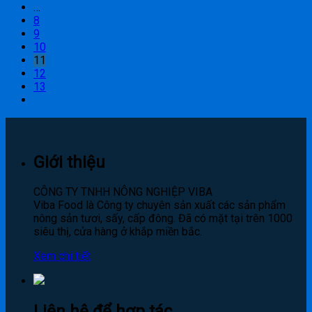
…
8
9
10
11
12
13
Giới thiệu
CÔNG TY TNHH NÔNG NGHIỆP VIBA
Viba Food là Công ty chuyên sản xuất các sản phẩm
nông sản tươi, sấy, cấp đông. Đã có mặt tại trên 1000
siêu thị, cửa hàng ở khắp miền bắc.
Xem chi tiết
Liên hệ để hợp tác