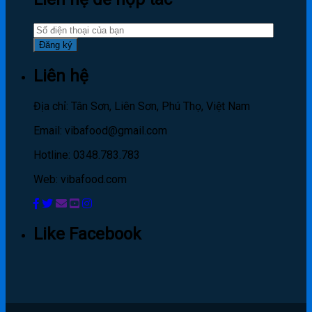
Liên hệ
Địa chỉ: Tân Sơn, Liên Sơn, Phú Thọ, Việt Nam
Email: vibafood@gmail.com
Hotline: 0348.783.783
Web: vibafood.com
Like Facebook