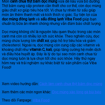
Món
canh chua thịt băm dọc mùng
vừa dễ nấu vừa bổ dưỡng.
Thịt băm cung cấp protein cần thiết cho cơ thể, còn dọc mùng
giàu chất xơ giúp tiêu hóa tốt. Vị chua tự nhiên từ sấu giúp
món ăn thêm thanh mát và kích thích vị giác. Sự tiện lợi của
dọc mùng đông lạnh
và
sấu đông lạnh Viba Food
giúp bạn
chuẩn bị bữa ăn nhanh chóng nhưng vẫn đảm bảo chất lượng.
Dọc mùng không chỉ là nguyên liệu quen thuộc trong các món
canh mà còn có nhiều lợi ích sức khỏe. Theo nghiên cứu, dọc
mùng chứa lượng lớn
chất xơ
, giúp hỗ trợ tiêu hóa và giảm
cholesterol. Ngoài ra, dọc mùng còn cung cấp các vitamin và
khoáng chất như
vitamin C, kali
, giúp tăng cường hệ miễn dịch
và điều hòa huyết áp. Đây là lý do tại sao món canh chua từ
dọc mùng luôn là lựa chọn tốt cho sức khỏe. Hãy thử ngay
hôm nay và trải nghiệm sự khác biệt từ sản phẩm của Viba
Food!
Xem video hướng dẫn:
Cách làm canh chua thịt băm dọc mùng
Xem thêm các món ngon khác:
Dọc mùng xào lòng gà bùi béo
Theo dõi Fanpage:
Viba Food