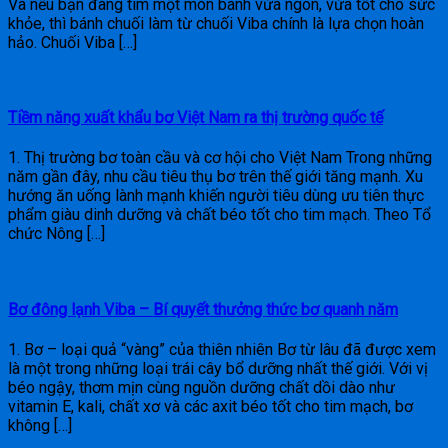
Và nếu bạn đang tìm một món bánh vừa ngon, vừa tốt cho sức
khỏe, thì bánh chuối làm từ chuối Viba chính là lựa chọn hoàn
hảo. Chuối Viba […]
Tiềm năng xuất khẩu bơ Việt Nam ra thị trường quốc tế
1. Thị trường bơ toàn cầu và cơ hội cho Việt Nam Trong những
năm gần đây, nhu cầu tiêu thụ bơ trên thế giới tăng mạnh. Xu
hướng ăn uống lành mạnh khiến người tiêu dùng ưu tiên thực
phẩm giàu dinh dưỡng và chất béo tốt cho tim mạch. Theo Tổ
chức Nông […]
Bơ đông lạnh Viba – Bí quyết thưởng thức bơ quanh năm
1. Bơ – loại quả “vàng” của thiên nhiên Bơ từ lâu đã được xem
là một trong những loại trái cây bổ dưỡng nhất thế giới. Với vị
béo ngậy, thơm mịn cùng nguồn dưỡng chất dồi dào như
vitamin E, kali, chất xơ và các axit béo tốt cho tim mạch, bơ
không […]