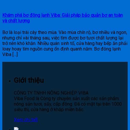
Khám phá bơ đông lạnh Viba: Giải pháp bảo quản bơ an toàn
và chất lượng
Bơ là loại trái cây theo mùa. Vào mùa chín rộ, bơ nhiều và ngon,
nhưng chỉ vài tháng sau, việc tìm được bơ tươi chất lượng lại
trở nên khó khăn. Nhiều quán sinh tố, cửa hàng hay bếp ăn phải
loay hoay tìm nguồn cung ổn định quanh năm. Bơ đông lạnh
Viba […]
Giới thiệu
CÔNG TY TNHH NÔNG NGHIỆP VIBA
Viba Food là Công ty chuyên sản xuất các sản phẩm
nông sản tươi, sấy, cấp đông. Đã có mặt tại trên 1000
siêu thị, cửa hàng ở khắp miền bắc.
Xem chi tiết