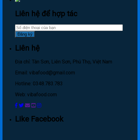
Liên hệ để hợp tác
Liên hệ
Địa chỉ: Tân Sơn, Liên Sơn, Phú Thọ, Việt Nam
Email: vibafood@gmail.com
Hotline: 0348.783.783
Web: vibafood.com
Like Facebook