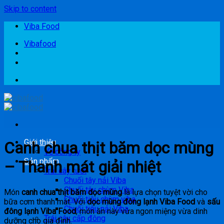
Skip to content
Viba Food
Vibafood
Giới thiệu
Canh chua thịt băm dọc mùng
Về công ty
Sản phẩm
– Thanh mát giải nhiệt
Trái cây tươi
Chuối tây nải Viba
Chuối tây chùm Viba
Món
canh chua thịt băm dọc mùng
là lựa chọn tuyệt vời cho
Chuối tiêu chùm viba
bữa cơm thanh mát. Với
dọc mùng đông lạnh Viba Food
và
sấu
Chuối tiêu nải Viba
đông lạnh Viba Food
, món ăn này vừa ngon miệng vừa dinh
Trái cây cấp đông
dưỡng cho gia đình.