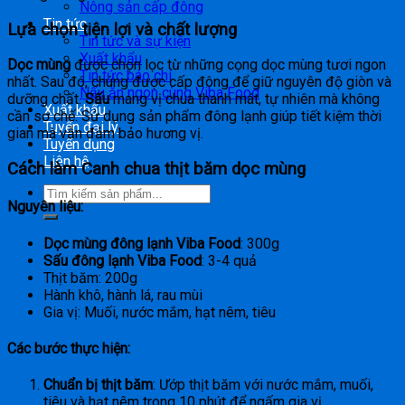
Nông sản cấp đông
Tin tức
Lựa chọn tiện lợi và chất lượng
Tin tức và sự kiện
Xuất khẩu
Dọc mùng
được chọn lọc từ những cọng dọc mùng tươi ngon
Tin tức báo chí
nhất. Sau đó, chúng được cấp đông để giữ nguyên độ giòn và
Nấu ăn ngon cùng Viba Food
dưỡng chất.
Sấu
mang vị chua thanh mát, tự nhiên mà không
Xuất khẩu
cần sơ chế. Sử dụng sản phẩm đông lạnh giúp tiết kiệm thời
Tuyển đại lý
gian mà vẫn đảm bảo hương vị.
Tuyển dụng
Liên hệ
Cách làm Canh chua thịt băm dọc mùng
Nguyên liệu:
Dọc mùng đông lạnh Viba Food
: 300g
Sấu đông lạnh Viba Food
: 3-4 quả
Thịt băm: 200g
Hành khô, hành lá, rau mùi
Gia vị: Muối, nước mắm, hạt nêm, tiêu
Các bước thực hiện:
Chuẩn bị thịt băm
: Ướp thịt băm với nước mắm, muối,
tiêu và hạt nêm trong 10 phút để ngấm gia vị.