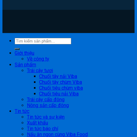
Giới thiệu
Về công ty
Sản phẩm
Trái cây tươi
Chuối tây nải Viba
Chuối tây chùm Viba
Chuối tiêu chùm viba
Chuối tiêu nải Viba
Trái cây cấp đông
Nông sản cấp đông
Tin tức
Tin tức và sự kiện
Xuất khẩu
Tin tức báo chí
Nấu ăn ngon cùng Viba Food