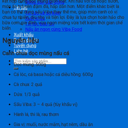
kết hợp cùng dọc mùng giòn mát. Khi nấu với cá hoặc sườn,
Nông sản cấp đông
món ăn trở nên đậm đà, hấp dẫn hơn. Một điểm khác biệt là
Tin tức
bạn có thể dùng sấu Viba thay thế me, giúp món canh có vị
Tin tức và sự kiện
chua tự nhiên, dịu nhẹ và tiện lợi. Đây là lựa chọn hoàn hảo cho
Xuất khẩu
bữa cơm gia đình, vừa ngon miệng vừa tiết kiệm thời gian chế
Tin tức báo chí
biến.
Nấu ăn ngon cùng Viba Food
Xuất khẩu
Nguyên liệu
Tuyển đại lý
Tuyển dụng
Liên hệ
Canh chua dọc mùng nấu cá
Dọc mùng: 500g
Cá lóc, cá basa hoặc cá diêu hồng: 600g
Cà chua: 2 quả
Dứa: 1/3 quả
Sấu Viba: 3 – 4 quả (tùy khẩu vị)
Hành lá, thì là, rau thơm
Gia vị: muối, nước mắm, hạt nêm, dầu ăn