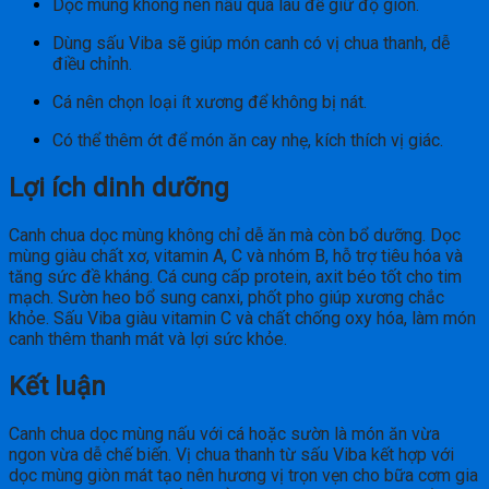
Dọc mùng không nên nấu quá lâu để giữ độ giòn.
Dùng sấu Viba sẽ giúp món canh có vị chua thanh, dễ
điều chỉnh.
Cá nên chọn loại ít xương để không bị nát.
Có thể thêm ớt để món ăn cay nhẹ, kích thích vị giác.
Lợi ích dinh dưỡng
Canh chua dọc mùng không chỉ dễ ăn mà còn bổ dưỡng. Dọc
mùng giàu chất xơ, vitamin A, C và nhóm B, hỗ trợ tiêu hóa và
tăng sức đề kháng. Cá cung cấp protein, axit béo tốt cho tim
mạch. Sườn heo bổ sung canxi, phốt pho giúp xương chắc
khỏe. Sấu Viba giàu vitamin C và chất chống oxy hóa, làm món
canh thêm thanh mát và lợi sức khỏe.
Kết luận
Canh chua dọc mùng nấu với cá hoặc sườn là món ăn vừa
ngon vừa dễ chế biến. Vị chua thanh từ sấu Viba kết hợp với
dọc mùng giòn mát tạo nên hương vị trọn vẹn cho bữa cơm gia