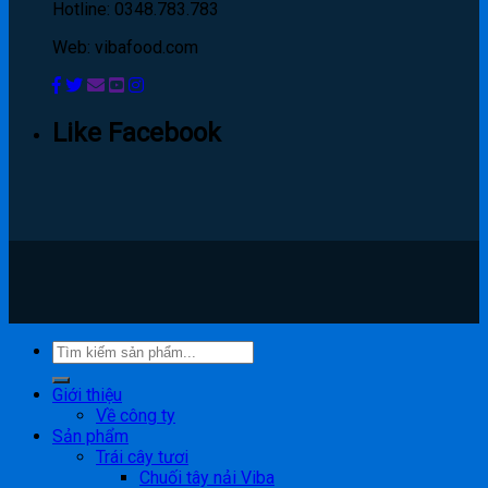
Hotline: 0348.783.783
Web: vibafood.com
Like Facebook
Giới thiệu
Về công ty
Sản phẩm
Trái cây tươi
Chuối tây nải Viba