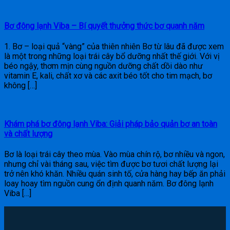
Bơ đông lạnh Viba – Bí quyết thưởng thức bơ quanh năm
1. Bơ – loại quả “vàng” của thiên nhiên Bơ từ lâu đã được xem
là một trong những loại trái cây bổ dưỡng nhất thế giới. Với vị
béo ngậy, thơm mịn cùng nguồn dưỡng chất dồi dào như
vitamin E, kali, chất xơ và các axit béo tốt cho tim mạch, bơ
không […]
Khám phá bơ đông lạnh Viba: Giải pháp bảo quản bơ an toàn
và chất lượng
Bơ là loại trái cây theo mùa. Vào mùa chín rộ, bơ nhiều và ngon,
nhưng chỉ vài tháng sau, việc tìm được bơ tươi chất lượng lại
trở nên khó khăn. Nhiều quán sinh tố, cửa hàng hay bếp ăn phải
loay hoay tìm nguồn cung ổn định quanh năm. Bơ đông lạnh
Viba […]