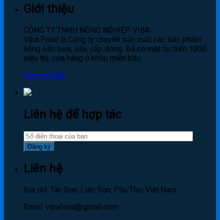
Giới thiệu
CÔNG TY TNHH NÔNG NGHIỆP VIBA
Viba Food là Công ty chuyên sản xuất các sản phẩm
nông sản tươi, sấy, cấp đông. Đã có mặt tại trên 1000
siêu thị, cửa hàng ở khắp miền bắc.
Xem chi tiết
Liên hệ để hợp tác
Liên hệ
Địa chỉ: Tân Sơn, Liên Sơn, Phú Thọ, Việt Nam
Email: vibafood@gmail.com