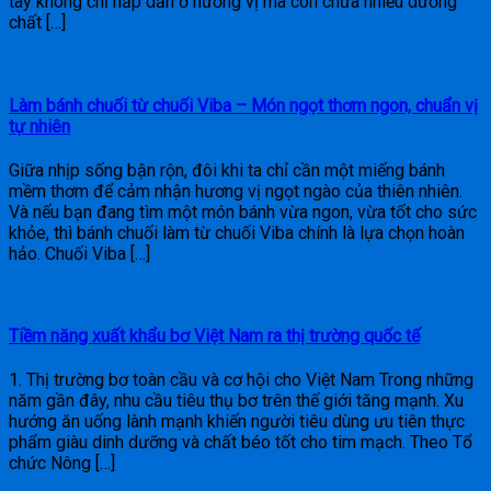
tây không chỉ hấp dẫn ở hương vị mà còn chứa nhiều dưỡng
chất […]
Làm bánh chuối từ chuối Viba – Món ngọt thơm ngon, chuẩn vị
tự nhiên
Giữa nhịp sống bận rộn, đôi khi ta chỉ cần một miếng bánh
mềm thơm để cảm nhận hương vị ngọt ngào của thiên nhiên.
Và nếu bạn đang tìm một món bánh vừa ngon, vừa tốt cho sức
khỏe, thì bánh chuối làm từ chuối Viba chính là lựa chọn hoàn
hảo. Chuối Viba […]
Tiềm năng xuất khẩu bơ Việt Nam ra thị trường quốc tế
1. Thị trường bơ toàn cầu và cơ hội cho Việt Nam Trong những
năm gần đây, nhu cầu tiêu thụ bơ trên thế giới tăng mạnh. Xu
hướng ăn uống lành mạnh khiến người tiêu dùng ưu tiên thực
phẩm giàu dinh dưỡng và chất béo tốt cho tim mạch. Theo Tổ
chức Nông […]