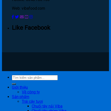
Web: vibafood.com
Like Facebook
Giới thiệu
Về công ty
Sản phẩm
Trái cây tươi
Chuối tây nải Viba
Chuối tây chùm Viba