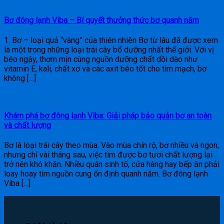
Bơ đông lạnh Viba – Bí quyết thưởng thức bơ quanh năm
1. Bơ – loại quả “vàng” của thiên nhiên Bơ từ lâu đã được xem
là một trong những loại trái cây bổ dưỡng nhất thế giới. Với vị
béo ngậy, thơm mịn cùng nguồn dưỡng chất dồi dào như
vitamin E, kali, chất xơ và các axit béo tốt cho tim mạch, bơ
không […]
Khám phá bơ đông lạnh Viba: Giải pháp bảo quản bơ an toàn
và chất lượng
Bơ là loại trái cây theo mùa. Vào mùa chín rộ, bơ nhiều và ngon,
nhưng chỉ vài tháng sau, việc tìm được bơ tươi chất lượng lại
trở nên khó khăn. Nhiều quán sinh tố, cửa hàng hay bếp ăn phải
loay hoay tìm nguồn cung ổn định quanh năm. Bơ đông lạnh
Viba […]