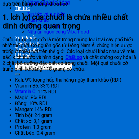
Nông sản cấp đông
dựa trên bằng chứng khoa học
Tin tức
Tin tức và sự kiện
1. Ích lợi của chuối là chứa nhiều chất
Xuất khẩu
dinh dưỡng quan trọng
Tin tức báo chí
Nấu ăn ngon cùng Viba Food
Xuất khẩu
Chuối được biết đến là một trong những loại trái cây phổ biến
Tuyển đại lý
nhất thế giới. Có nguồn gốc từ Đông Nam Á, chúng hiện được
Tuyển dụng
trồng ở nhiều nơi trên thế giới. Các loại chuối khác nhau về màu
Liên hệ
sắc, kích thước và hình dạng.
Chất xơ
và chất chống oxy hóa là
2 chất bổ dưỡng đặc biệt có trong chuối. Một quả chuối cỡ
trung bình (khoảng 118 gram) có chứa:
Kali: 9% lượng hấp thu hàng ngày tham khảo (RDI)
Vitamin B6: 33% RDI
Vitamin C
: 11% RDI
Magiê: 8% RDI
Đồng: 10% RDI
Mangan: 14% RDI
Tinh bột: 24 gram
Chất xơ: 3,1 gram
Protein: 1,3 gram
Chất béo: 0,4 gram