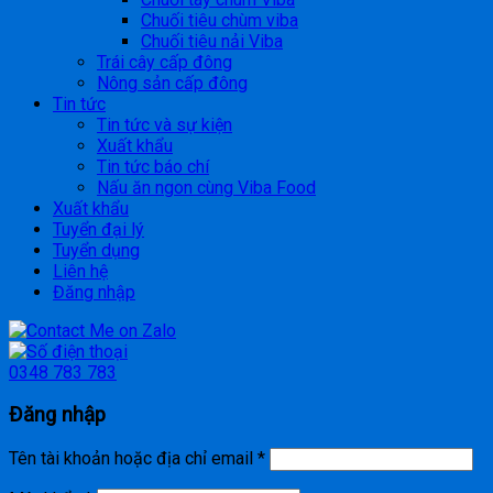
Chuối tiêu chùm viba
Chuối tiêu nải Viba
Trái cây cấp đông
Nông sản cấp đông
Tin tức
Tin tức và sự kiện
Xuất khẩu
Tin tức báo chí
Nấu ăn ngon cùng Viba Food
Xuất khẩu
Tuyển đại lý
Tuyển dụng
Liên hệ
Đăng nhập
0348 783 783
Đăng nhập
Tên tài khoản hoặc địa chỉ email
*