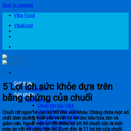
Skip to content
Viba Food
Vibafood
Giới thiệu
5 Lợi ích sức khỏe dựa trên
Về công ty
Sản phẩm
bằng chứng của chuối
Trái cây tươi
Chuối tây nải Viba
Chuối tây chùm Viba
Chuối rất ngon và cực kỳ tốt cho sức khỏe. Chúng chứa một số
Chuối tiêu chùm viba
chất dinh dưỡng thiết yếu và rất có lợi cho tiêu hóa, tim và
Chuối tiêu nải Viba
giảm cân. Ngoài việc có rất nhiều lợi ích thì chuối còn là một
Trái cây cấp đông
món ăn vặt vô cùng tiện lợi. Dưới đây là 11 lợi ích của chuối