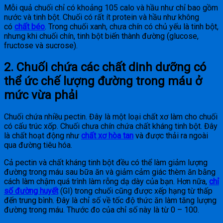
Mỗi quả chuối chỉ có khoảng 105 calo và hầu như chỉ bao gồm
nước và tinh bột. Chuối có rất ít protein và hầu như không
có
chất béo
. Trong chuối xanh, chưa chín có chủ yếu là tinh bột,
nhưng khi chuối chín, tinh bột biến thành đường (glucose,
fructose và sucrose).
2. Chuối chứa các chất dinh dưỡng có
thể ức chế lượng đường trong máu ở
mức vừa phải
Chuối chứa nhiều pectin. Đây là một loại chất xơ làm cho chuối
có cấu trúc xốp. Chuối chưa chín chứa chất kháng tinh bột. Đây
là chất hoạt động như
chất xơ hòa tan
và được thải ra ngoài
qua đường tiêu hóa.
Cả pectin và chất kháng tinh bột đều có thể làm giảm lượng
đường trong máu sau bữa ăn và giảm cảm giác thèm ăn bằng
cách làm chậm quá trình làm rỗng dạ dày của bạn. Hơn nữa,
chỉ
số đường huyết
(GI) trong chuối cũng được xếp hạng từ thấp
đến trung bình. Đây là chỉ số về tốc độ thức ăn làm tăng lượng
đường trong máu. Thước đo của chỉ số này là từ 0 – 100.