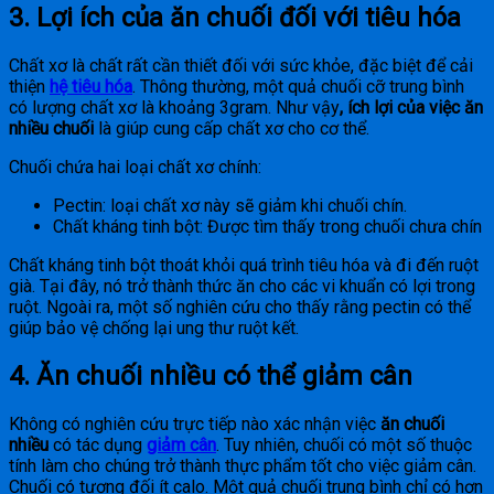
3. Lợi ích của ăn chuối đối với tiêu hóa
Chất xơ là chất rất cần thiết đối với sức khỏe, đặc biệt để cải
thiện
hệ tiêu hóa
. Thông thường, một quả chuối cỡ trung bình
có lượng chất xơ là khoảng 3gram. Như vậy
, ích lợi của việc ăn
nhiều chuối
là giúp cung cấp chất xơ cho cơ thể.
Chuối chứa hai loại chất xơ chính:
Pectin: loại chất xơ này sẽ giảm khi chuối chín.
Chất kháng tinh bột: Được tìm thấy trong chuối chưa chín
Chất kháng tinh bột thoát khỏi quá trình tiêu hóa và đi đến ruột
già. Tại đây, nó trở thành thức ăn cho các vi khuẩn có lợi trong
ruột. Ngoài ra, một số nghiên cứu cho thấy rằng pectin có thể
giúp bảo vệ chống lại ung thư ruột kết.
4. Ăn chuối nhiều có thể giảm cân
Không có nghiên cứu trực tiếp nào xác nhận việc
ăn chuối
nhiều
có tác dụng
giảm cân
. Tuy nhiên, chuối có một số thuộc
tính làm cho chúng trở thành thực phẩm tốt cho việc giảm cân.
Chuối có tương đối ít calo. Một quả chuối trung bình chỉ có hơn