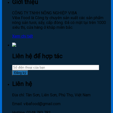
Giới thiệu
CÔNG TY TNHH NÔNG NGHIỆP VIBA
Viba Food là Công ty chuyên sản xuất các sản phẩm
nông sản tươi, sấy, cấp đông. Đã có mặt tại trên 1000
siêu thị, cửa hàng ở khắp miền bắc.
Xem chi tiết
Liên hệ để hợp tác
Liên hệ
Địa chỉ: Tân Sơn, Liên Sơn, Phú Thọ, Việt Nam
Email: vibafood@gmail.com
Hotline: 0348.783.783