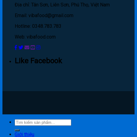
Địa chỉ: Tân Sơn, Liên Sơn, Phú Thọ, Việt Nam
Email: vibafood@gmail.com
Hotline: 0348.783.783
Web: vibafood.com
Like Facebook
Giới thiệu