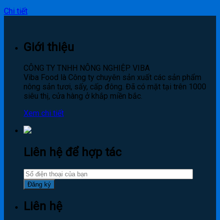
Chi tiết
Giới thiệu
CÔNG TY TNHH NÔNG NGHIỆP VIBA
Viba Food là Công ty chuyên sản xuất các sản phẩm
nông sản tươi, sấy, cấp đông. Đã có mặt tại trên 1000
siêu thị, cửa hàng ở khắp miền bắc.
Xem chi tiết
Liên hệ để hợp tác
Liên hệ