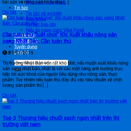
hải sản và nông sản tin tưởng […]
Nông sản cấp đông
Tin tức
Chi tiết
Tin tức và sự kiện
Xuất khẩu
Tin tức báo chí
Nấu ăn ngon cùng Viba Food
Cần tuân thủ “luật chơi” Khi Xuất khẩu nông sản
Xuất khẩu
sang Nhật Bản: Cần tuân thủ
Tuyển đại lý
Tuyển dụng
Liên hệ
07/03/2019
Thị trường Nhật Bản vốn rất khó tính, nếu muốn xuất khẩu nông
sản sang nhật bản, nhất là với các mặt hàng ảnh hưởng trực
tiếp tới sức khoẻ của người tiêu dùng như nông sản, thực
phẩm. Tuy nhiên nếu tuân thủ đầy đủ các tiêu chuẩn về chất
lượng sản phẩm thì […]
Chi tiết
Top 3 Thương hiệu chuối sạch ngon nhất trên thị
trường việt nam