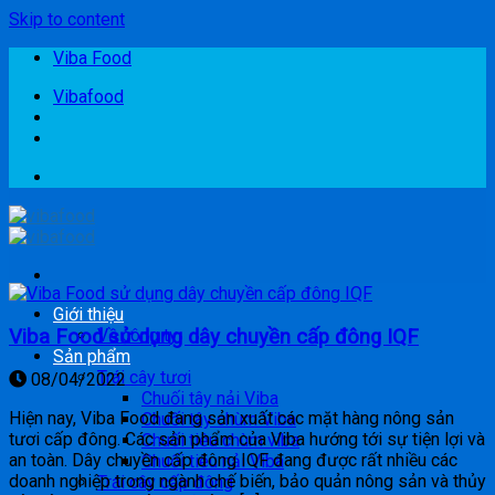
Skip to content
Viba Food
Vibafood
Giới thiệu
Viba Food sử dụng dây chuyền cấp đông IQF
Về công ty
Sản phẩm
Trái cây tươi
08/04/2022
Chuối tây nải Viba
Hiện nay, Viba Food đang sản xuất các mặt hàng nông sản
Chuối tây chùm Viba
tươi cấp đông. Các sản phẩm của Viba hướng tới sự tiện lợi và
Chuối tiêu chùm viba
an toàn. Dây chuyền cấp đông IQF đang được rất nhiều các
Chuối tiêu nải Viba
doanh nghiệp trong ngành chế biến, bảo quản nông sản và thủy
Trái cây cấp đông