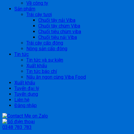
Về công ty
Sản phẩm
Trái cây tươi
Chuối tây nải Viba
Chuối tây chùm Viba
Chuối tiêu chùm viba
Chuối tiêu nải Viba
Trái cây cấp đông
Nông sản cấp đông
Tin tức
Tin tức và sự kiện
Xuất khẩu
Tin tức báo chí
Nấu ăn ngon cùng Viba Food
Xuất khẩu
Tuyển đại lý
Tuyển dụng
Liên hệ
Đăng nhập
0348 783 783