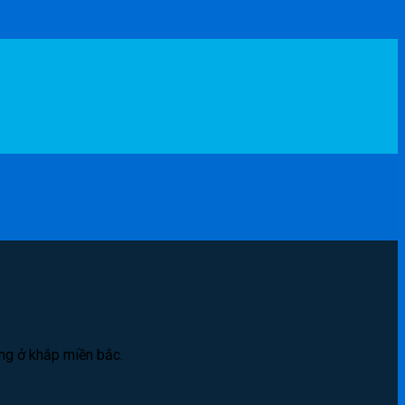
àng ở khắp miền bắc.