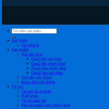
Giới thiệu
Về công ty
Sản phẩm
Trái cây tươi
Chuối tây nải Viba
Chuối tây chùm Viba
Chuối tiêu chùm viba
Chuối tiêu nải Viba
Trái cây cấp đông
Nông sản cấp đông
Tin tức
Tin tức và sự kiện
Xuất khẩu
Tin tức báo chí
Nấu ăn ngon cùng Viba Food