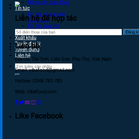
Nông sản cấp đông
Tin tức
Tin tức và sự kiện
Liên hệ để hợp tác
Xuất khẩu
Tin tức báo chí
Nấu ăn ngon cùng Viba Food
Xuất khẩu
Tuyển đại lý
Liên hệ
Tuyển dụng
Liên hệ
Địa chỉ: Tân Sơn, Liên Sơn, Phú Thọ, Việt Nam
Email: vibafood@gmail.com
Hotline: 0348.783.783
Web: vibafood.com
Like Facebook