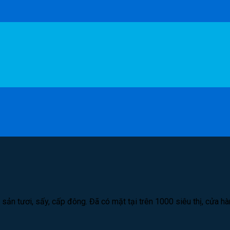
ản tươi, sấy, cấp đông. Đã có mặt tại trên 1000 siêu thị, cửa h