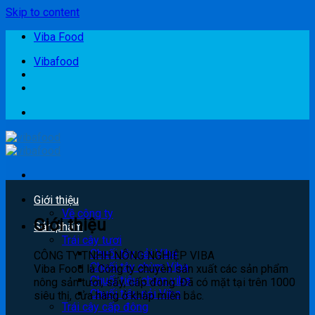
Skip to content
Viba Food
Vibafood
Giới thiệu
Về công ty
Giới thiệu
Sản phẩm
Trái cây tươi
Chuối tây nải Viba
CÔNG TY TNHH NÔNG NGHIỆP VIBA
Chuối tây chùm Viba
Viba Food là Công ty chuyên sản xuất các sản phẩm
Chuối tiêu chùm viba
nông sản tươi, sấy, cấp đông. Đã có mặt tại trên 1000
Chuối tiêu nải Viba
siêu thị, cửa hàng ở khắp miền bắc.
Trái cây cấp đông