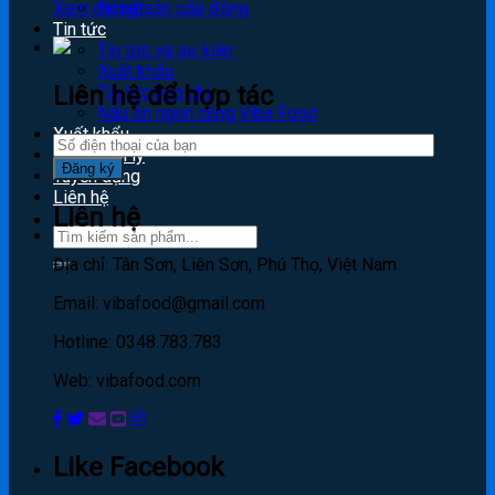
Xem chi tiết
Nông sản cấp đông
Tin tức
Tin tức và sự kiện
Xuất khẩu
Liên hệ để hợp tác
Tin tức báo chí
Nấu ăn ngon cùng Viba Food
Xuất khẩu
Tuyển đại lý
Tuyển dụng
Liên hệ
Liên hệ
Địa chỉ: Tân Sơn, Liên Sơn, Phú Thọ, Việt Nam
Email: vibafood@gmail.com
Hotline: 0348.783.783
Web: vibafood.com
Like Facebook