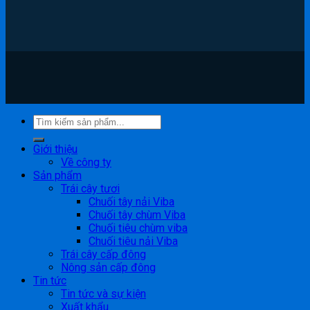
Giới thiệu
Về công ty
Sản phẩm
Trái cây tươi
Chuối tây nải Viba
Chuối tây chùm Viba
Chuối tiêu chùm viba
Chuối tiêu nải Viba
Trái cây cấp đông
Nông sản cấp đông
Tin tức
Tin tức và sự kiện
Xuất khẩu