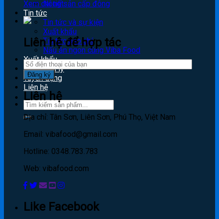
Xem chi tiết
Nông sản cấp đông
Tin tức
Tin tức và sự kiện
Xuất khẩu
Liên hệ để hợp tác
Tin tức báo chí
Nấu ăn ngon cùng Viba Food
Xuất khẩu
Tuyển đại lý
Tuyển dụng
Liên hệ
Liên hệ
Địa chỉ: Tân Sơn, Liên Sơn, Phú Thọ, Việt Nam
Email: vibafood@gmail.com
Hotline: 0348.783.783
Web: vibafood.com
Like Facebook