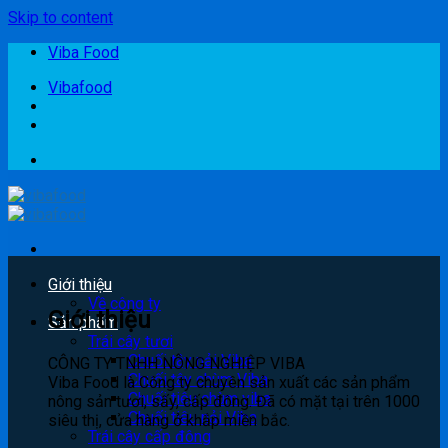
Skip to content
Viba Food
Vibafood
Giới thiệu
Về công ty
Giới thiệu
Sản phẩm
Trái cây tươi
Chuối tây nải Viba
CÔNG TY TNHH NÔNG NGHIỆP VIBA
Chuối tây chùm Viba
Viba Food là Công ty chuyên sản xuất các sản phẩm
Chuối tiêu chùm viba
nông sản tươi, sấy, cấp đông. Đã có mặt tại trên 1000
Chuối tiêu nải Viba
siêu thị, cửa hàng ở khắp miền bắc.
Trái cây cấp đông